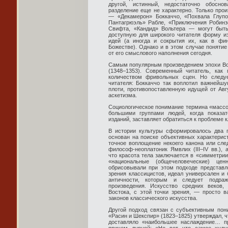
другой, истинный, недостаточно обосно
разделение еще не характерно. Только прои
— «Декамерон» Боккаччо, «Похвала Глупо
Пантагрюэль» Рабле, «Приключения Робинз
Свифта, «Кандид» Вольтера — могут быть
доступную для широкого читателя форму из
идей (а иногда и сокрытия их, как в фи
Божестве). Однако и в этом случае понятие
от его смыслового наполнения сегодня.
Самым популярным произведением эпохи Во
(1348–1353). Современный читатель, как
количеством фривольных сцен. Но следуе
читателя: Боккаччо так воплотил важнейш
плоти, противопоставленную идущей от Авг
аскетизма.
Социологическое понимание термина «массо
большими группами людей, когда показа
изданий, заставляет обратиться к проблеме 
В истории культуры сформировалось два 
основан на поиске объективных характерис
точное воплощение некоего канона или сле
философ-неоплатоник Ямвлих (III–
IV
вв.), 
что красота тела заключается в «симметрии
«национальные (общечеловеческие) це
обрисовывали при этом подходе представл
зрения классицистов, идеал универсален и
античности, которым и следует подраж
произведения. Искусство средних веков,
Востока, с этой точки зрения, — просто в
законов классического искусства.
Другой подход связан с субъективным пони
«Расин и Шекспир» (1823–1825) утверждал, ч
доставляло «наибольшее наслаждение… п