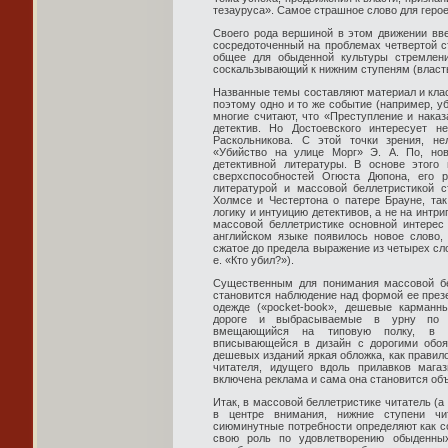
тезауруса». Самое страшное слово для геро
Своего рода вершиной в этом движении вв
сосредоточенный на проблемах четвертой с
общее для обыденной культуры стремлени
соскальзывающий к нижним ступеням (власть, 
Названные темы составляют материал и клас
поэтому одно и то же событие (например, уб
многие считают, что «Преступление и наказ
детектив. Но Достоевского интересует н
Раскольникова. С этой точки зрения, не
«Убийство на улице Морг» Э. А. По, нов
детективной литературы. В основе этого
сверхспособностей Огюста Дюпона, его 
литературой и массовой беллетристикой 
Холмсе и Честертона о патере Брауне, та
логику и интуицию детективов, а не на интри
массовой беллетристике основной интерес
английском языке появилось новое слово,
сжатое до предела выражение из четырех сло
е. «Кто убил?»).
Существенным для понимания массовой бе
становится наблюдение над формой ее презе
одежде («pocket-book», дешевые карманн
дороге и выбрасываемые в урну по пр
вмещающийся на типовую полку, в р
вписывающейся в дизайн с дорогими обоя
дешевых изданий яркая обложка, как правил
читателя, идущего вдоль прилавков мага
включена реклама и сама она становится об
Итак, в массовой беллетристике читатель (а
в центре внимания, нижние ступени чит
сиюминутные потребности определяют как со
свою роль по удовлетворению обыденных