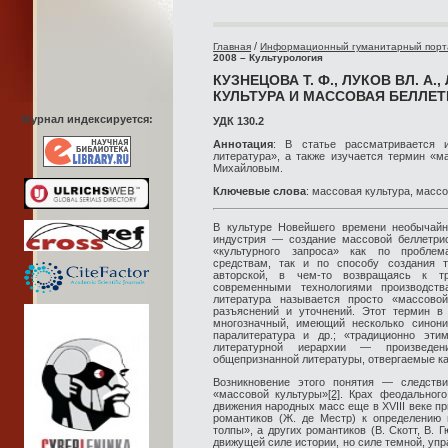
/
Главная
Информационный гуманитарный порт
2008 – Культурология
КУЗНЕЦОВА Т. Ф., ЛУКОВ ВЛ. А.
КУЛЬТУРА И МАССОВАЯ БЕЛЛЕ
Журнал индексируется:
УДК 130.2
Аннотация
: В статье рассматривается 
литература», а также изучается термин «м
Михайловым.
Ключевые слова
: массовая культура, масс
В культуре Новейшего времени необычайн
индустрия — создание массовой беллетрис
«культурного запроса» как по проблем
средствам, так и по способу создания т
авторской, в чем-то возвращаясь к т
современными технологиями производств
литература называется просто «массовой
разъяснений и уточнений. Этот термин в
многозначный, имеющий несколько синоним
паралитература и др.; «традиционно эти
литературной иерархии — произведе
общепризнанной литературы, отвергаемые ка
Возникновение этого понятия — следстви
«массовой культуры»
[2]
. Крах феодального
движения народных масс еще в XVIII веке пр
романтиков (Ж. де Местр) к определению 
толпы», а других романтиков (В. Скотт, В. 
движущей силе истории, но силе темной, упр