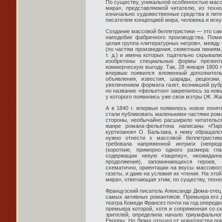
По существу, уникальной особенностью масс
мира», представляемой читателю, из техно
изначально художественные средства в лите
писателем концепцией мира, человека и иску
Создание массовой беллетристики — это сам
наподобие фабричного производства. Поми
целая группа «литературных негров», между
(по частям произведения, сюжетным линиям,
т. д.) и имена которых тщательно скрывали
изобретены специальные формы презент
коммерческую выгоду. Так, 28 января 1800 г
впервые появился вложенный дополнитель
объявления, известия, шарады, рецензи
увеличением формата газет, возникшей рубр
но название «фельетон» закрепилось за но
у которого появились уже свои мэтры (Ж. Жан
А в 1840 г. впервые появилось новое поня
стали публиковать маленькими частями роман
стороны, необычайно расширило читательс
жанре романа-фельетона написаны «Па
куртизанок» О. Бальзака, к нему обращалс
нужно отнести к массовой беллетристик
требовала напряженной интриги (непред
(короткие, примерно одного размера гл
содержащие некую «зацепку», неожиданн
продолжения), запоминающихся героев,
схематично, ориентации на вкусы массовог
газеты, и даже на условия их чтения. На эт
мира», отвечающая этим, по существу, техн
Французский писатель Александр Дюма-отец (
самых активных романтиков. Премьера его др
театра Комеди Франсез почти на год опереди
премьера которой, хотя и сопряженная со 
зрителей, определила начало триумфально
Европы. Но Дюма отошел от новаторства ром