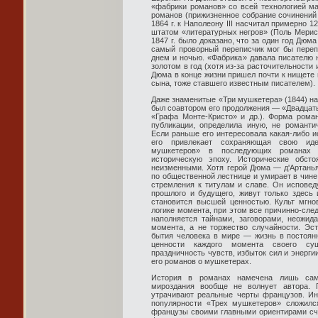
«фабрики романов» со всей технологией ма
романов (прижизненное собрание сочинений
1864 г. к Наполеону III насчитал примерно 
штатом «литературных негров» (Поль Мерис,
1847 г. было доказано, что за один год Дю
самый проворный переписчик мог бы перепи
днем и ночью. «Фабрика» давала писателю
золотом в год (хотя из-за расточительности
Дюма в конце жизни пришел почти к нищете
сына, тоже ставшего известным писателем).
Даже знаменитые «Три мушкетера» (1844) на
был соавтором его продолжения — «Двадцать 
«Графа Монте-Кристо» и др.). Форма рома
публикации, определила иную, не романти
Если раньше его интересовала какая-либо и
его привлекает сохраняющая свою иде
мушкетеров» в последующих романах 
историческую эпоху. Исторические обсто
неизменными. Хотя герой Дюма — д'Артанья
по общественной лестнице и умирает в чин
стремления к титулам и славе. Он исповед
прошлого и будущего, живут только здесь 
становится высшей ценностью. Культ мгно
логике момента, при этом все причинно-сле
наполняется тайнами, заговорами, неожид
момента, а не торжество случайности. Эс
бытия человека в мире — жизнь в постоян
ценности каждого момента своего сущ
праздничность чувств, избыток сил и энерг
его романов о мушкетерах.
История в романах намечена лишь са
мироздания вообще не волнует автора. 
утрачивают реальные черты французов. Ин
популярности «Трех мушкетеров» сложилс
французы своими главными ориентирами счит