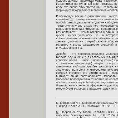
подобно другим предметам быта, а главное 
воздействия на духовный мир человека, но
если это верно применительно к отдельной
формирует и удерживает в сознании человек
В настоящее время в гуманитарных науках
«дизайн»
[16]
. Культурологическая интерпре
особой разновидности культуры — к обыден
телевизионную эру в культуру повседневно
пониманию природы, структуры, характерных
разновидности — компьютерного дизайна. П
дизайн имеет установку не на авторск
«объективным» эстетическим законам, а на
законы, диктуемые потребителями обыден
развитости вкуса, характером ожиданий и
внушаемости и т. д.
Дизайн — это профессиональное моделиро
(облика, звучания и т. д.) реальных и вирт
современности — шире — повседневной) кул
с помощью компьютера) модного силуэт
феноменов этой культуры без прямой связи 
значением, но в связи с интересами, вкусам
которых строится его эстетическое и соц
вытекает явная соотнесенность массовой
массовая беллетристика относится не собстве
оценивать массовую беллетристику нужно не
близкой, но все же иной сферы культурной 
можно будет разрешить парадокс развития м
[1]
Мельников Н. Г. Массовая литература // Л
/ Гл. ред. и сост. А. Н. Николюкин. М., 2001. С.
[2]
Подробнее эти теории изложены в кн.: 
массовой беллетристики. М.: ГИТР, 2004.