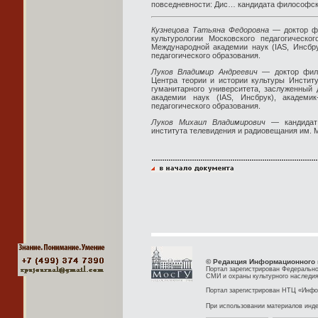
повседневности: Дис… кандидата философски
Кузнецова Татьяна Федоровна
— доктор фи
культурологии Московского педагогическог
Международной академии наук (
IAS
, Инсбр
педагогического образования.
Луков Владимир Андреевич
— доктор филол
Центра теории и истории культуры Институ
гуманитарного университета, заслуженный
академии наук (
IAS
, Инсбрук), академи
педагогического образования.
Луков Михаил Владимирович
— кандидат 
института телевидения и радиовещания им. М
© Редакция Информационного 
Портал зарегистрирован Федерально
СМИ и охраны культурного наследия
Портал зарегистрирован НТЦ «Инфор
При использовании материалов инд