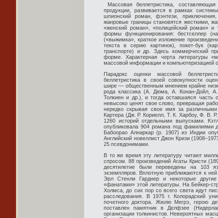
Массовая беллетристика, составляющая
продукции, развивается в рамках системы
шпионский роман, фэнтези, приключения
жанровые границы становятся жесткими, ж
«женский роман», «полицейский роман» и 
формы функционирования: бестселлер (на
(«выжимка», краткое изложение произведени
текста в серию картинок), покет-бук (ка
транспорте) и др. Здесь коммерческий пр
форме. Характерная черта литературы «
массовой информации и компьютеризацией о
Парадокс оценки массовой беллетрист
беллетристика в своей совокупности оцен
шире — общественным мнением крайне низко
рода классика (А. Дюма, А. Конан-Дойл, А.
Толкиен и др.), и тогда оставшаяся часть
невысоко ценят свое слово, превращая рабо
нередко скрывая свое имя за различными
Картера (Дж. Р. Кориелл, Т. К. Харбоу, Ф. В. 
1260 историй отдельными выпусками. Кэт
опубликовала 904 романа под фамилиями 
Бабоорао Алнаркар (р. 1907) из Индии оп
Английский новеллист Джон Кризи (1908–197
25 псевдонимами.
В то же время эту литературу читают мил
спросом. 88 произведений Агаты Кристи (18
десятилетие были переведены на 103 я
экземпляров. Вплотную приближаются к ней 
Эрл Стенли Гарднер и некоторые другие
«фанатами» этой литературы. На Бейкер-стр
Холмса, до сих пор со всего света идут пи
расследования. В 1975 г. Колорадский ун
почетного доктора. Жюлю Мегрэ, герою де
поставлен памятник в Делфзее (Нидерла
организации толкинистов. Невероятных масш