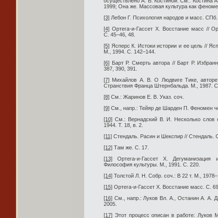
осуществлено А. В. Костиной. См.: Костина А.
1999; Она же. Массовая культура как феноме
[3]
Лебон Г. Психология народов и масс. СПб.,
[4]
Ортега-и-Гассет Х. Восстание масс // Ор
С. 45–46, 48.
[5]
Ясперс К. Истоки истории и ее цель // Ясп
М., 1994. С. 142–144.
[6]
Барт Р. Смерть автора // Барт Р. Избранн
387, 390, 391.
[7]
Михайлов А. В. О Людвиге Тике, авторе
Странствия Франца Штернбальда. М., 1987. С
[8]
См.: Жаринов Е. В. Указ. соч.
[9]
См., напр.: Тейяр де Шарден П. Феномен чел
[10]
См.: Вернадский В. И. Несколько слов 
1944. Т. 18, в. 2.
[11]
Стендаль. Расин и Шекспир // Стендаль. Собр
[12]
Там же. С. 17.
[13]
Ортега-и-Гассет Х. Дегуманизация ис
Философия культуры. М., 1991. С. 220.
[14]
Толстой Л. Н. Собр. соч.: В 22 т. М., 1978
[15]
Ортега-и-Гассет Х. Восстание масс. С. 69
[16]
См., напр.: Луков Вл. А., Останин А. А. 
2005.
[17]
Этот процесс описан в работе: Луков М