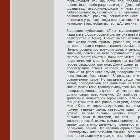
формируются как личности под продолж
воспитывая в себе рационализм, то Дюма, об
французах, ассоциирующихся у читател
любвеобильность, галантность, вспыльчиво
рационализма, расчета, легкомысленнос
возникают у русских, когда они знакомятся
не находя в них любимых черт д'Артаньяна.
Завершив публикацию «Трех мушкетеров
издавать в форме романа-фельетона новый 
соавторстве с Маке). Сюжет имеет источн
Пико мстил своим врагам, убивая их, но в
история, попав в жернова технологии массо
Начало романа построено по модели мелод
знающий, почему на него обрушиваются уда
графом Монте-Кристо и начинает мстить с
романтический миф о благородном разбой
героев рыцарских романов, Дюма одним из 
впоследствии станет основой множества
отличие от реального случая, послужившег
несметными богатствами. В результате м
современном мире. Но писатель уводит чи
жизни, сосредоточив все внимание на каж
мотив мести тоже трансформируется: Монт
несправедливость, а делает так, что его вр
других своих преступлений. Он выбирает
трилогии о мушкетерах герои совершали чу
герцог Бэкингем все равно был убит, корол
Монте-Кристо» герои разделились на сил
причем выведен закон: совершив одно пр
другие. Но зато сильный человек может 
сильнее рока и истории, он сам — ро
технологической схемы романа приводит к 
мира», достаточно далекую от реальности 
положение вещей. Эта картина фрагментар
необходимых для развития сюжета. Массов
ищет свою «картину мира», которая обретет 