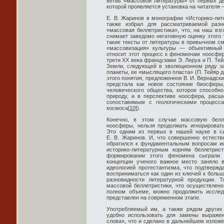
ветвь «массовой литературы» от первых дв
которой проявляется установка на читателя
Е. В. Жаринов в монографии «Историко-лит
также избрал для рассматриваемой разн
«массовая беллетристика», что, на наш взгл
снимает заведомо негативную оценку этого 
такие тексты от литературы в привычном см
«массовизация» культуры — объективный 
относит этот процесс к феноменам ноосфе
трети ХХ века французами Э. Леруа и П. Т
Земли, следующей в эволюционном ряду за
планеты, ее «мыслящего пласта» (П. Тейяр д
этого понятия, предложенное В. И. Вернадск
предстала как новое состояние биосферы
человеческого общества, которое способно
природу, и в перспективе ноосфера, расш
сопоставимым с геологическими процесс
космоса
[10]
).
Конечно, в этом случае массовую белл
ноосферы, нельзя продолжать игнорировать
Это одним из первых в нашей науке в с
Е. В. Жаринов. И, что совершенно естеств
обратился к фундаментальным вопросам ис
историко-литературным корням беллетрис
формировании этого феномена сыграли 
концепции ученого важное место заняло 
идеологией протестантизма, что подтверж
восприниматься как один из ключей к больш
разновидности литературной продукции. Т
массовой беллетристики, что осуществлено
полном объеме, можно продолжить исслед
представлен на современном этапе.
Употребляемый им, а также рядом других
удобно использовать для замены выраже
слова», что и сделано в дальнейшем излож