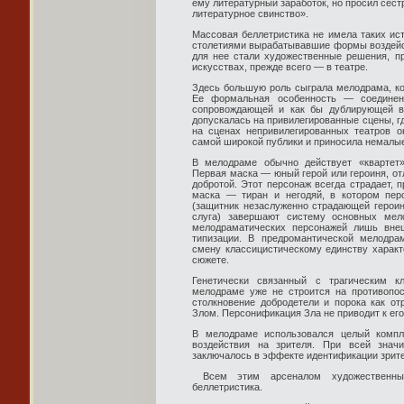
ему литературный заработок, но просил сест
литературное свинство».
Массовая беллетристика не имела таких ист
столетиями вырабатывавшие формы воздейс
для нее стали художественные решения, п
искусствах, прежде всего — в театре.
Здесь большую роль сыграла мелодрама, кот
Ее формальная особенность — соединени
сопровождающей и как бы дублирующей в
допускалась на привилегированные сцены, гд
на сценах непривилегированных театров о
самой широкой публики и приносила немалы
В мелодраме обычно действует «квартет»
Первая маска — юный герой или героиня, от
добротой. Этот персонаж всегда страдает,
маска — тиран и негодяй, в котором пер
(защитник незаслуженно страдающей героин
слуга) завершают систему основных мел
мелодраматических персонажей лишь внеш
типизации. В предромантической мелодра
смену классицистическому единству характ
сюжете.
Генетически связанный с трагическим кл
мелодраме уже не строится на противопос
столкновение добродетели и порока как о
Злом. Персонификация Зла не приводит к его
В мелодраме использовался целый компл
воздействия на зрителя. При всей знач
заключалось в эффекте идентификации зрит
Всем этим арсеналом художественных
беллетристика.