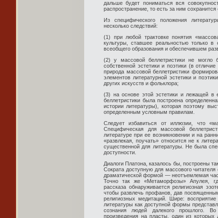
дальше будет пониматься вся совокупнос
распространение, то есть за ним сохранится
Из специфического положения литератур
несколько следствий:
(1) при любой трактовке понятия «массов
культуры, ставшее реальностью только в
всеобщего образования и обеспечившем разв
(2) у массовой беллетристики не могло 
собственной эстетики и поэтики (в отличие 
природа массовой беллетристики формиров
элементов литературной эстетики и поэтик
других искусств и фольклора;
(3) на основе этой эстетики и лежащей в
беллетристики была построена определенная
истории литературы), которая поэтому выс
определенным условным правилам.
Следует избавиться от иллюзии, что «ма
Специфическая для массовой беллетрист
литературе при ее возникновении и на ран
«развлекая, поучать» относится не к литер
существенной для литературы. Не была спе
доступности.
Диалоги Платона, казалось бы, построены т
Сократа доступную для массового читателя ф
драматической формой — неотъемлемая час
Точно так же «Метаморфозы» Апулея, гд
рассказа обнаруживается религиозная эзот
чтобы развлечь профанов, дав посвященным
религиозных медитаций. Шире: восприяти
литературы как доступной формы представл
сознания людей далекого прошлого. Во
произведения на пласты, один из которых 