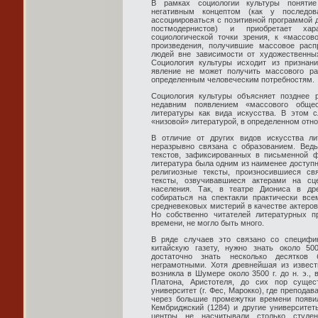
В рамках социологии культуры понятие
негативным концептом (как у последов
ассоциироваться с позитивной программой д
постмодернистов) и приобретает хар
социологической точки зрения, к «массо
произведения, получившие массовое рас
людей вне зависимости от художественных
Социология культуры исходит из признани
явление не может получить массового ра
определенным человеческим потребностям.
Социология культуры объясняет позднее 
недавним появлением «массового общес
литературы как вида искусства. В этом 
«низовой» литературой, в определенном отн
В отличие от других видов искусства ли
неразрывно связана с образованием. Вед
текстов, зафиксированных в письменной 
литература была одним из наименее доступн
религиозные тексты, произносившиеся св
тексты, озвучивавшиеся актерами на сц
населения. Так, в театре Диониса в др
собираться на спектакли практически все
средневековых мистерий в качестве актеров
Но собственно читателей литературных пр
времени, не могло быть много.
В ряде случаев это связано со специфи
китайскую газету, нужно знать около 5
достаточно знать несколько десятков
неграмотными. Хотя древнейшая из извес
возникла в Шумере около 3500 г. до н. э.,
Платона, Аристотеля, до сих пор сущес
университет (г. Фес, Марокко), где преподава
через большие промежутки времени появил
Кембриджский (1284) и другие университет
центры не насчитывали столько студе