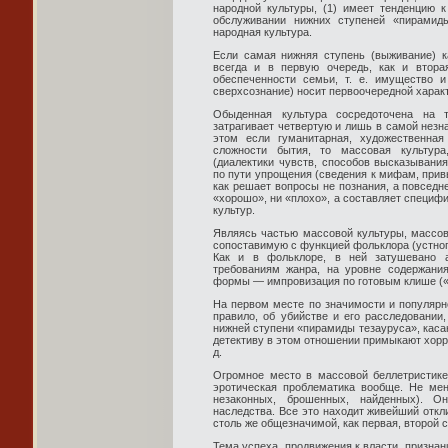
народной культуры, (1) имеет тенденцию к
обслуживании нижних ступеней «пирамиды
народная культура.
Если самая нижняя ступень (выживание) ка
всегда и в первую очередь, как и втора
обеспеченности семьи, т. е. имущество и
сверхсознание) носит первоочередной характ
Обыденная культура сосредоточена на т
затрагивает четвертую и лишь в самой незн
этом если гуманитарная, художественная
сложности бытия, то массовая культур
(диалектики чувств, способов высказывания
по пути упрощения (сведения к мифам, при
как решает вопросы не познания, а повседн
«хорошо», ни «плохо», а составляет специф
культур.
Являясь частью массовой культуры, массов
сопоставимую с функцией фольклора (устного
Как и в фольклоре, в ней затушевано а
требованиям жанра, на уровне содержан
формы — импровизация по готовым клише (
На первом месте по значимости и популярно
правило, об убийстве и его расследовании
нижней ступени «пирамиды тезауруса», каса
детективу в этом отношении примыкают хорро
д.
Огромное место в массовой беллетристик
эротическая проблематика вообще. Не мен
незаконных, брошенных, найденных). Он
наследства. Все это находит живейший откли
столь же общезначимой, как первая, второй
Тема успеха, продвижения к власти, призна