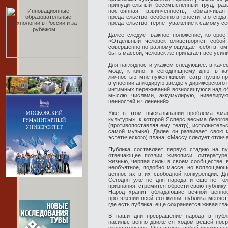
принудительный бессмысленный труд, разв
постоянная взвинченность, обманчива
предательство, особенно в юности, а отсюда
предательство, теряет уважение к самому се
Далее следует важное положение, которое
«Отдельный человек олицетворяет собой
совершенно по-разному ощущает себя в том 
быть массой, человек же прилагает все усил
Для наглядности укажем следующее: в каче
моде, к кино, к сегодняшнему дню; в к
личностью, мне нужен живой театр, нужно пр
в упоении аплодирую звезде у дирижерского 
интимных переживаний возносящуюся над об
мыслю числами, аккумулирую, нивелиру
ценностей и членений».
Уже в этом высказывании проблема «ма
культуры», к которой Ясперс весьма безого
(противопоставляя ему театр), исполнитель
самой музыке). Далее он развивает свою м
эстетического) плана: «Массу следует отлича
Публика составляет первую стадию на пу
отвечающее поэзии, живописи, литературе
жизнью, черпая силы в своем сообществе, 
необъятное, подобно массе, но воплощающ
ценностях в их свободной конкуренции. Д
Сегодня уже не для народа и еще не тол
признания, стремится обрести свою публику 
Народ хранит обладающие вечной ценнос
протяжении всей его жизни; публика меняет
где есть публика, еще сохраняется живая гла
В наши дни превращение народа в публ
насильственно движется ходом вещей поср