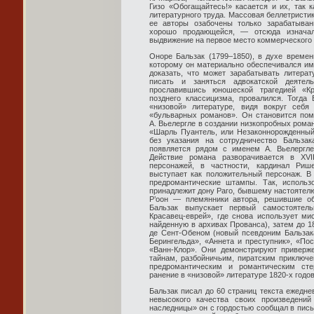
Гизо «Обогащайтесь!» касается и их, так 
литературного труда. Массовая беллетристи
ее авторы озабочены только зарабатыван
хорошо продающейся, — отсюда изначаль
выдвижение на первое место коммерческого 
Оноре Бальзак (1799–1850), в духе времен
которому он материально обеспечивался ими
доказать, что может зарабатывать литера
писать и заняться адвокатской деятел
прославившись юношеской трагедией «Кр
позднего классицизма, провалился. Тогда
«низовой» литературе, видя вокруг себя
«бульварных романов». Он становится пом
А. Вьелергле в создании низкопробных роман
«Шарль Пуантель, или Незаконнорожденный 
без указания на сотрудничество Бальзак
появляется рядом с именем А. Вьелергле
Действие романа разворачивается в XVI
персонажей, в частности, кардинал Риш
выступает как положительный персонаж. В
предромантические штампы. Так, использ
принадлежит дону Раго, бывшему настоятелю
Р’оон — племянники автора, решившие об
Бальзак выпускает первый самостоятел
Красавец-еврей», где снова использует ми
найденную в архивах Прованса), затем до 
де Сент-Обеном (новый псевдоним Бальзака
Берингельда», «Аннета и преступник», «По
«Ванн-Клор». Они демонстрируют приверж
тайнам, раз­бойничьим, пиратским приключ
предромантическим и романтическим сте
ранение в «низовой» литературе 1820-х годов
Бальзак писал до 60 страниц текста ежедне
невысокого качества своих произведений
наследницы» он с гордостью сообщал в пись