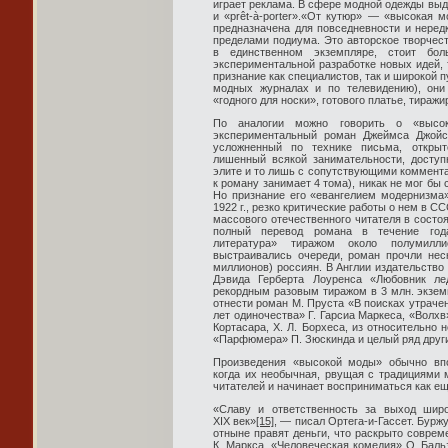
играет реклама. В сфере модной одежды выд
и «prêt-à-porter
».«От кутюр» — «высокая мо
предназначена для повседневности и неред
пределами подиума. Это авторское творчес
в единственном экземпляре, стоит бо
экспериментальной разработке новых идей, 
признание как специалистов, так и широкой п
модных журналах и по телевидению), они
«годного для носки», готового платье, тираж
По аналогии можно говорить о «высо
экспериментальный роман Джеймса Джойс
усложненный по технике письма, открыт
лишенный всякой занимательности, доступ
элите и то лишь с сопутствующими коммент
к роману занимает 4 тома), никак не мог бы
Но признание его «евангелием модернизма»
1922 г., резко критические работы о нем в С
массового отечественного читателя в состоя
полный перевод романа в течение год
литература» тиражом около полумилл
выстраивались очереди, роман прочли нес
миллионов) россиян. В Англии издательство
Дэвида Герберта Лоуренса «Любовник ле
рекордным разовым тиражом в 3 млн. экзем
отнести роман М. Пруста «В поисках утрачен
лет одиночества» Г. Гарсиа Маркеса, «Волхв»
Кортасара, Х. Л. Борхеса, из относительно
«Парфюмера» П. Зюскинда и целый ряд друг
Произведения «высокой моды» обычно впо
когда их необычная, рвущая с традициями
читателей и начинает восприниматься как ещ
«Славу и ответственность за выход шир
XIX век»
[15]
, — писал Ортега-и-Гассет. Бур
отныне правят деньги, что раскрыто совреме
К. Маркса, «Человеческая комедия» О. Баль