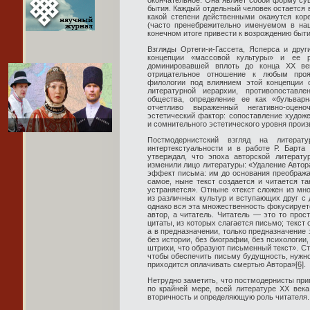
окончательное. Она являет собой форму су
бытия. Каждый отдельный человек остается в
какой степени действенными окажутся кор
(часто пренебрежительно именуемом в на
конечном итоге привести к возрождению быти
Взгляды Ортеги-и-Гассета, Ясперса и дру
концепции «массовой культуры» и ее р
доминировавшей вплоть до конца ХХ ве
отрицательное отношение к любым проя
филологии под влиянием этой концепции 
литературной иерархии, противопоставл
общества, определение ее как «бульварн
отчетливо выраженный негативно-оцен
эстетический фактор: сопоставление худож
и сомнительного эстетического уровня прои
Постмодернистский взгляд на литера
интертекстуальности и в работе Р. Барта
утверждал, что эпоха авторской литерат
изменили лицо литературы: «Удаление Автор
эффект письма: им до основания преображае
самое, ныне текст создается и читается та
устраняется». Отныне «текст сложен из мн
из различных культур и вступающих друг с 
однако вся эта множественность фокусируетс
автор, а читатель. Читатель — это то прос
цитаты, из которых слагается письмо; текст
а в предназначении, только предназначение 
без истории, без биографии, без психологии
штрихи, что образуют письменный текст». С
чтобы обеспечить письму будущность, нужн
приходится оплачивать смертью Автора»
[6]
.
Нетрудно заметить, что постмодернисты при
по крайней мере, всей литературе ХХ века
вторичность и определяющую роль читателя.