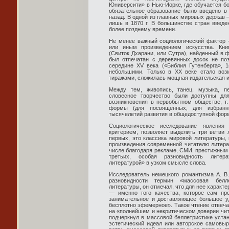
Юниверсити» в Нью-Йорке, где обучается бо
обязательное образование было введено в 
назад. В одной из главных мировых держав
лишь в 1870 г. В большинстве стран введе
более позднему времени.
Не менее важный социологический фактор 
или иным произведением искусства. Книг
(Свиток Дхарани, или Сутра), найденный в 
был отпечатан с деревянных досок не поз
середине XV века («Библия Гутенберга», 
небольшими. Только в ХХ веке стало воз
тиражами, сложилась мощная издательская и
Между тем, живопись, танец, музыка, пе
словесное творчество были доступны дл
возникновения в первобытном обществе, т.
формы (для посвященных, для избранн
тысячелетий развития в общедоступной фор
Социологическое исследование явления 
критерием, позволяет выделить три ветви 
первых, это классика мировой литературы,
произведения современной читателю литера
числе благодаря рекламе, СМИ, престижным 
третьих, особая разновидность литер
литературой» в узком смысле слова.
Исследователь немецкого романтизма А. В
разновидности термин «массовая белл
литературы, он отмечал, что для нее характ
— именно того качества, которое сам пр
занимательное и доставляющее большое уд
бесплотно эфемерное». Такое чтение отвеча
на «полнейшем и некритическом доверии чит
подчеркнул в массовой беллетристике устан
эстетический идеал или авторское самовыр