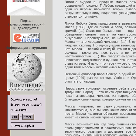
Энгельс видели в народных массах сози
социальный психолог Г. Лебон, создавший в
один из первых вариантов теории «масс
разрушительную силу, подавляющую индиви
становится толпой»).
Портал
Линия Лебона была продолжена в известно
(электронная версия)
масс» (1930), где он писал: «Толпа, возни
индексируется:
зримой. (…) Солистов больше нет — один
обыденное понятие «толпа» на язык социо
визуальное. Переведем его, не искажая, н
Масса — это «средний человек». (…) В су
людских скопищ. По одному-единственному
Информация о журнале:
нет. Масса — всякий и каждый, кто ни в до
ощущает таким же, «как все», и не тол
неотличимостью. (…) Как говорят америка
непохожее, недюжинное и лучшее. Кто не такой
стать изгоем. И ясно, что «все» — это от
единством массы и независимых меньшинств
Немецкий философ Карл Ясперс в одной из 
цель» (1949) развил взгляды Лебона и Ор
отличать от народа.
Народ структурирован, осознает себя в с
традициях. Народ — это нечто субстанциаль
некая атмосфера, человек из народа об
благодаря силе народа, которая служит ему 
Масса, напротив, не структурирована, 
квантитативна, она лишена каких-либо отл
пуста. Масса является объектом пропаганд
живет на самом низком уровне сознания.
Массы возникают там, где люди лишены свое
стали управляемыми и взаимозаменяемыми
технического развития и достигает все 
признаках: сузившийся горизонт, жизнь со 