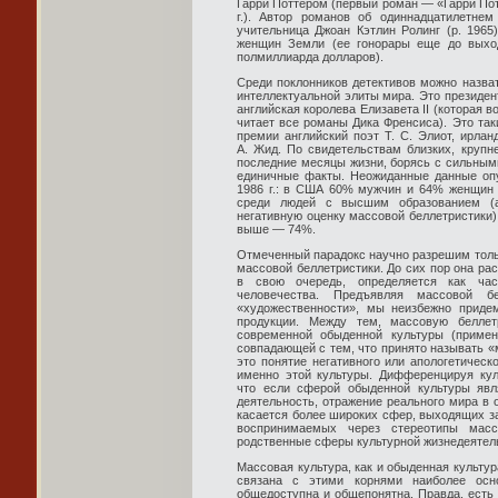
Гарри Поттером (первый роман — «Гарри По
г.). Автор романов об одиннадцатилетнем
учительница Джоан Кэтлин Ролинг (р. 196
женщин Земли (ее гонорары еще до выход
полмиллиарда долларов).
Среди поклонников детективов можно назва
интеллектуальной элиты мира. Это президент
английская королева Елизавета II (которая в
читает все романы Дика Френсиса). Это так
премии английский поэт Т. С. Элиот, ирлан
А. Жид. По свидетельствам близких, крупн
последние месяцы жизни, борясь с сильными
единичные факты. Неожиданные данные опу
1986 г.: в США 60% мужчин и 64% женщин р
среди людей с высшим образованием (а
негативную оценку массовой беллетристики)
выше — 74%.
Отмеченный парадокс научно разрешим толь
массовой беллетристики. До сих пор она рас
в свою очередь, определяется как час
человечества. Предъявляя массовой бе
«художественности», мы неизбежно придем
продукции. Между тем, массовую беллет
современной обыденной культуры (примен
совпадающей с тем, что принято называть «
это понятие негативного или апологетическ
именно этой культуры. Дифференцируя куль
что если сферой обыденной культуры явл
деятельность, отражение реального мира в 
касается более широких сфер, выходящих за
воспринимаемых через стереотипы масс
родственные сферы культурной жизнедеятел
Массовая культура, как и обыденная культур
связана с этими корнями наиболее осн
общедоступна и общепонятна. Правда, есть 