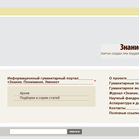
Информационный гуманитарный портал
О проекте
«Знание. Понимание. Умение»
Гуманитарные те
Гуманитарное зна
Архив
Журнал «Знание.
Подборки и серии статей
Научный фандра
Аспирантура и д
Контакты
Полезные ссылк