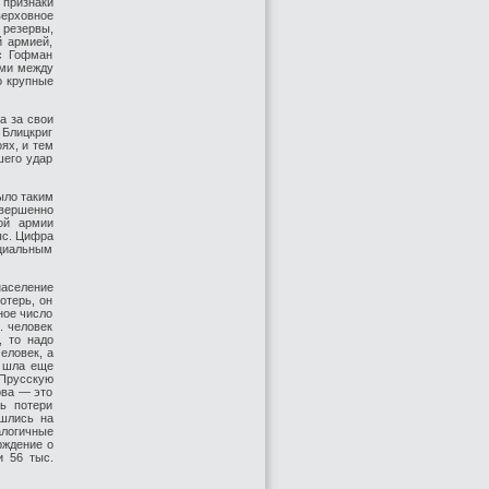
признаки
ерховное
резервы,
й армией,
с Гофман
ами между
о крупные
а за свои
 Блицкриг
ях, и тем
шего удар
ыло таким
вершенно
ой армии
ыс. Цифра
ициальным
аселение
отерь, он
ное число
. человек
, то надо
человек, а
е шла еще
-Прусскую
ова — это
ь потери
ишлись на
алогичные
рждение о
и 56 тыс.