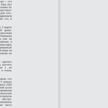
сии — это
. Еще раз
юзники по
уществует
для того,
оддержали
ю, что, в
е 1 марта
ой думы.
отречения
Германия
о уже не
ожении, и
невыгодно
живаемый
й мере на
пление на
о сделать
, изучить
нии с ее
 и очень
омню, что
. У румын
арта 1918
ний кусок
поражение
умынское
отерпела
. Австро-
овоевала
ее часть