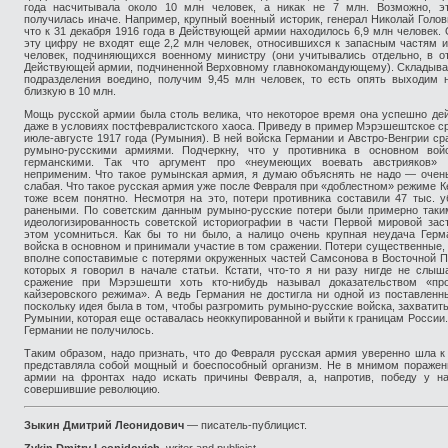
года насчитывала около 10 млн человек, а никак не 7 млн. Возможно, э
получилась иначе. Например, крупный военный историк, генерал Николай Голов
что к 31 декабря 1916 года в Действующей армии находилось 6,9 млн человек. 
эту цифру не входят еще 2,2 млн человек, относившихся к запасным частям и
человек, подчиняющихся военному министру (они учитывались отдельно, в о
Действующей армии, подчиненной Верховному главнокомандующему). Складыва
подразделения воедино, получим 9,45 млн человек, то есть опять выходим 
близкую в 10 млн.
Мощь русской армии была столь велика, что некоторое время она успешно де
даже в условиях постфевралистского хаоса. Приведу в пример Мэрэшештское с
июле-августе 1917 года (Румыния). В ней войска Германии и Австро-Венгрии ср
румыно-русскими армиями. Подчеркну, что у противника в основном вой
германскими. Так что аргумент про «неумеющих воевать австрияков» 
неприменим. Что такое румынская армия, я думаю объяснять не надо — очен
слабая. Что такое русская армия уже после Февраля при «доблестном» режиме К
тоже всем понятно. Несмотря на это, потери противника составили 47 тыс. 
ранеными. По советским данным румыно-русские потери были примерно таки
идеологизированность советской историографии в части Первой мировой зас
этом усомниться. Как бы то ни было, а налицо очень крупная неудача Герм
войска в основном и принимали участие в том сражении. Потери существенные, и
вполне сопоставимые с потерями окруженных частей Самсонова в Восточной П
которых я говорил в начале статьи. Кстати, что-то я ни разу нигде не слыш
сражение при Мэрэшешти хоть кто-нибудь называл доказательством «про
кайзеровского режима». А ведь Германия не достигла ни одной из поставленн
поскольку идея была в том, чтобы разгромить румыно-русские войска, захватить
Румынии, которая еще оставалась неоккупированной и выйти к границам России.
Германии не получилось.
Таким образом, надо признать, что до Февраля русская армия уверенно шла к
представляла собой мощный и боеспособный организм. Не в мнимом поражен
армии на фронтах надо искать причины Февраля, а, напротив, победу у на
совершившие революцию.
Зыкин Дмитрий Леонидович
— писатель-публицист.
Zykin Dmitry Leonidovich
, writer and publicist.