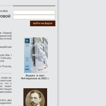
4 2011
РОВОЙ
 в Первой
ральской
осточной
лицийская
World War I
e February
ssia.
t Prussia,
Вышел в свет
 скоро на
№4 журнала за 2021 г.
советская
ся, что о
ю, знают
блестящую
амсонова
елить два
ощренное