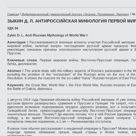
/
/
Главная
Информационный гуманитарный портал «Знание. Понимание. Умение»
№ 
ЗЫКИН Д. Л. АНТИРОССИЙСКАЯ МИФОЛОГИЯ ПЕРВОЙ МИ
УДК 94
Zykin D. L. Anti-Russian Mythology of World War I
Аннотация
◊ Рассматриваются военные аспекты участия Российской империи
мировой войне, включая вопрос «истощения» русской армии накануне Фев
революции; показаны причины «поспешного» наступления русской армии в В
Пруссии.
Ключевые слова
: Первая мировая война, Восточно-Прусская операция, Га
битва, дипломатия.
Abstract
◊ The article deals with the military aspects of Russia’s participation in the 
including the problem of the “exhaustion” of the Russian army on the eve of th
Revolution. It shows the reasons for the so-called “hasty” Russian invasion of East Pru
Keywords
: the Great War, World War I, the First World War, Russian invasion of Eas
the Battle of Galicia, diplomacy.
1 августа 1914 года Германия объявила войну Российской империи. И уже очень
русском фронте развернулись сражения в Пруссии и Галиции. Не секрет, что 
идеология всемерно подчеркивала неудачи царского режима, вот и получает
Галицийской битве, превосходящей по масштабу Восточно-Прусскую операци
значительно меньше. Почему? Да именно потому что в ней Россия одержала 
победу, а во время Восточно-прусской операции 2-ая армия генерала С
потерпела тяжелое поражение, а 1-ая — Ренненкампфа отступила.
В каком тоне обычно рассказывают о неудачной операции в Пруссии? Можно выд
подхода: прямое обливание грязью нашей страны и более тонкое, из
издевательство.