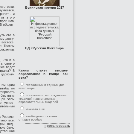
готовки,
Бунинская премия 2017
умеется,
арность и
 из этого
прогнила,
 В общем,
уть его в
му долгу,
востоке,
е. Толком
БД «Русский Шекспир»
союзника.
, что и в
 а своего
сия ведет
Каким станет высшее
страны? В
образование в конце XXI
 царизм».
века?
 империи
глобальным и единым для
штаба, он
всего мира
трировать
 быстрым
локальным с возрождением
традиций национальных
При этом
образовательных моделей
е успеет
чительный
каким-то еще
необходимость в нем
а Россию.
отпадет вообще
лало все,
дни, ведь
проголосовать
ужно было
дственная