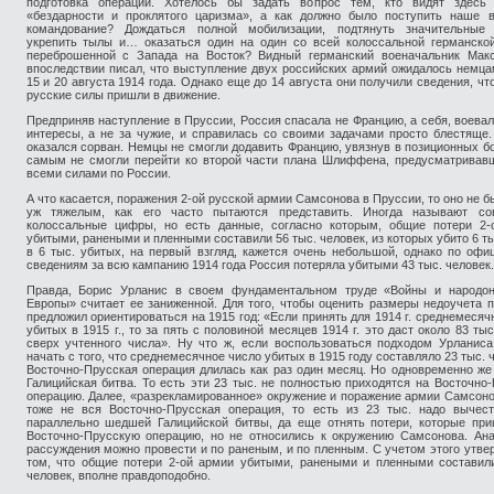
подготовка операции. Хотелось бы задать вопрос тем, кто видят здесь 
«бездарности и проклятого царизма», а как должно было поступить наше в
командование? Дождаться полной мобилизации, подтянуть значительные 
укрепить тылы и… оказаться один на один со всей колоссальной германско
переброшенной с Запада на Восток? Видный германский военачальник Мак
впоследствии писал, что выступление двух российских армий ожидалось немц
15 и 20 августа 1914 года. Однако еще до 14 августа они получили сведения, чт
русские силы пришли в движение.
Предприняв наступление в Пруссии, Россия спасала не Францию, а себя, воевал
интересы, а не за чужие, и справилась со своими задачами просто блестяще.
оказался сорван. Немцы не смогли додавить Францию, увязнув в позиционных бо
самым не смогли перейти ко второй части плана Шлиффена, предусматривав
всеми силами по России.
А что касается, поражения 2-ой русской армии Самсонова в Пруссии, то оно не б
уж тяжелым, как его часто пытаются представить. Иногда называют со
колоссальные цифры, но есть данные, согласно которым, общие потери 2-
убитыми, ранеными и пленными составили 56 тыс. человек, из которых убито 6 т
в 6 тыс. убитых, на первый взгляд, кажется очень небольшой, однако по оф
сведениям за всю кампанию 1914 года Россия потеряла убитыми 43 тыс. человек.
Правда, Борис Урланис в своем фундаментальном труде «Войны и народон
Европы» считает ее заниженной. Для того, чтобы оценить размеры недоучета п
предложил ориентироваться на 1915 год: «Если принять для 1914 г. среднемесяч
убитых в 1915 г., то за пять с половиной месяцев 1914 г. это даст около 83 тыс
сверх учтенного числа». Ну что ж, если воспользоваться подходом Урланиса
начать с того, что среднемесячное число убитых в 1915 году составляло 23 тыс. 
Восточно-Прусская операция длилась как раз один месяц. Но одновременно ж
Галицийская битва. То есть эти 23 тыс. не полностью приходятся на Восточно
операцию. Далее, «разрекламированное» окружение и поражение армии Самсон
тоже не вся Восточно-Прусская операция, то есть из 23 тыс. надо вычест
параллельно шедшей Галицийской битвы, да еще отнять потери, которые пр
Восточно-Прусскую операцию, но не относились к окружению Самсонова. Ан
рассуждения можно провести и по раненым, и по пленным. С учетом этого утве
том, что общие потери 2-ой армии убитыми, ранеными и пленными составил
человек, вполне правдоподобно.