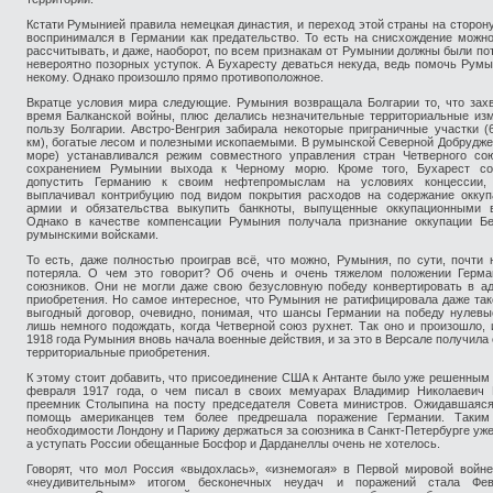
Кстати Румынией правила немецкая династия, и переход этой страны на сторон
воспринимался в Германии как предательство. То есть на снисхождение можн
рассчитывать, и даже, наоборот, по всем признакам от Румынии должны были по
невероятно позорных уступок. А Бухаресту деваться некуда, ведь помочь Рум
некому. Однако произошло прямо противоположное.
Вкратце условия мира следующие. Румыния возвращала Болгарии то, что зах
время Балканской войны, плюс делались незначительные территориальные из
пользу Болгарии. Австро-Венгрия забирала некоторые приграничные участки (6
км), богатые лесом и полезными ископаемыми. В румынской Северной Добрудже
море) устанавливался режим совместного управления стран Четверного сою
сохранением Румынии выхода к Черному морю. Кроме того, Бухарест со
допустить Германию к своим нефтепромыслам на условиях концессии,
выплачивал контрибуцию под видом покрытия расходов на содержание оккуп
армии и обязательства выкупить банкноты, выпущенные оккупационными в
Однако в качестве компенсации Румыния получала признание оккупации Бе
румынскими войсками.
То есть, даже полностью проиграв всё, что можно, Румыния, по сути, почти 
потеряла. О чем это говорит? Об очень и очень тяжелом положении Герма
союзников. Они не могли даже свою безусловную победу конвертировать в а
приобретения. Но самое интересное, что Румыния не ратифицировала даже так
выгодный договор, очевидно, понимая, что шансы Германии на победу нулевы
лишь немного подождать, когда Четверной союз рухнет. Так оно и произошло, 
1918 года Румыния вновь начала военные действия, и за это в Версале получила
территориальные приобретения.
К этому стоит добавить, что присоединение США к Антанте было уже решенным
февраля 1917 года, о чем писал в своих мемуарах Владимир Николаевич К
преемник Столыпина на посту председателя Совета министров. Ожидавшаяся
помощь американцев тем более предрешала поражение Германии. Таким
необходимости Лондону и Парижу держаться за союзника в Санкт-Петербурге уже
а уступать России обещанные Босфор и Дарданеллы очень не хотелось.
Говорят, что мол Россия «выдохлась», «изнемогая» в Первой мировой войне
«неудивительным» итогом бесконечных неудач и поражений стала Фев