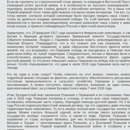
Если же смотреть со стратегической точки зрения, то операция в Восточной Прус
очевидный успех русской армии, и в особенности ее высшего командования
подчеркну, руководство страны думало о российских интересах. Но и наши со
Первой мировой точно также действовали согласно своим интересам. Так вот, с
точка зрения, согласно которой союзникам было выгодно предать нашу страну 
чтобы не делиться плодами неминуемой победы. По этой причине союзники п
февралистов и прочих революционеров, которые развалили нашу страну и арми
конце концов, и привело побеждающую Россию к брестской капитуляции.
Характерно, что 23 февраля 1917 года начинается Февральская революция, а уж
Англия и Франция де-факто признают Временный комитет Государственн
Обратите внимание, Лондон с Парижем признали власть революционеров до 
Николая Второго. Утверждается, что в тот момент они уже понимали, что 
неминуемо потерпит поражение, и даже обрушение Восточного фронта ничег
меняло. На это возражают, что Германия отнюдь не находилась в тяжелом пол
даже вела войну на чужой территории. Следовательно, Англии и Франции было 
способствовать разрушению России, ведь если обваливается фронт, удер
русской армией, то это резко повышает шансы Германии на победу или по крайне
ничью. Особо подчеркивается, что даже в июле 1918 года Германия вела насту
Западе.
Кто же прав в этом споре? Чтобы ответить на этот вопрос, конечно, можн
подробный анализ ситуации на фронтах, рассмотреть обеспеченность ресурсами
состояние промышленности и сельского хозяйства Германии в сравне
противниками. А можно поступить проще: обратить внимание на один очень
красноречивый факт, на условия Бухарестского мира 7 мая 1918 года.
Итак, Бухарестский мир заключала Румыния с Германией и ее союзниками. Нап
уже в 1916 году Румыния потеряла и столицу, и почти всю свою территорию
оставалась небольшая часть страны, благодаря помощи русской армии. Но 3 м
года Россия подписала Брестский мирный договор, так что удержать даже послед
территории было невозможно. То есть налицо полный крах государства, полное 
армии. Можно считать большой удачей, если по итогам такого разгрома р
государство вообще сохранится хоть в каком-то виде. Причем Румыния п
поражение от стран, которые являлись для нее историческими противниками
Венгрия и Турция — многовековые враги Румынии, а с Болгарией Румыния п
буквально накануне Первой мировой в Балканской войне и отобрала у н
территории.