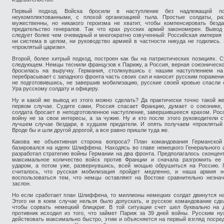
Первый подход. Войска бросили в наступление без надлежащей под
неукомплектованными, с плохой организацией тыла. Простые солдаты, раз
мужественны, но никакого героизма не хватит, чтобы компенсировать безд
предательство генералов. Так что крах русских армий закономерен. Вывод
следует более чем очевидный и многократно озвученный: Российская империя 
ни система в целом, ни руководство армией в частности никуда не годились.
«проклятый царизм».
Второй, более хитрый подход, построен как бы на патриотических позициях. С
следующем. Немцы теснили французов к Парижу, а Россия, верная союзническо
бросилась на выручку. Германия, столкнувшись с нашим наступлением на 
перебрасывает с западного фронта часть своих сил и наносит русским поражени
не подготовившись, не завершив мобилизацию, русские своей кровью спасли 
Ура русскому солдату и офицеру.
Ну и какой же вывод из этого можно сделать? Да практически точно такой же
первом случае. Судите сами, Россия спасает Францию, думает о союзнике,
солдата бросает в неподготовленное наступление, завершившееся крахом. Рос
войну не за свои интересы, а за чужие. Ну и кто после этого руководители 
лучшем случае бездари, в худшем предатели. И опять получаем «проклятый
Вроде бы и шли другой дорогой, а все равно пришли туда же.
Какова же объективная сторона вопроса? План командования Германской
базировался на идеях Шлиффена. Находясь во главе немецкого Генерального 
разработал стратегию войны Германии на два фронта. Предполагалось сконцен
максимальное количество войск против Франции и сначала разгромить ее
ударом, а потом уже, развернувшись, всей мощью обрушиться на Россию. 
считалось, что русская мобилизация пройдет медленно, и наша армия н
воспользоваться тем, что немцы оставляют на Востоке сравнительно незна
заслон.
Но если сработает план Шлиффена, то миллионы немецких солдат двинутся н
Этого ни в коем случае нельзя было допускать, и русское командование сде
чтобы сорвать немецкий блицкриг. В той ситуации счет шел буквально на 
противник исходил из того, что займет Париж за 39 дней войны. Русским н
действовать максимально быстро, этим и объясняется на первый взгляд посре