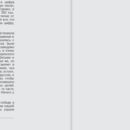
та цифра
ин писал,
Однако, в
 350 тыс.
тличие от
я все эти
на цифру,
йствовала
ражение в
азились с
ска были
заведомо
ь и очень
еренского
убитыми и
ми же, но
тавляет в
ании, чьи
, кстати,
руссии, о
ал, чтобы
гнившего
ых целей,
 ту часть
 Ничего у
 победе и
ии нашей
с украли