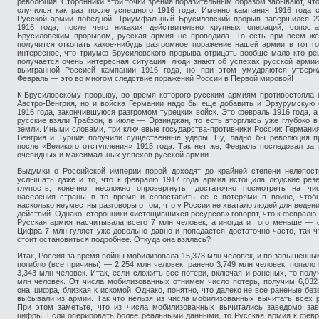
революция. Сторонники этой точки зрения поразительным образом забывают, чт
случился как раз после успешного 1916 года. Именно кампания 1916 года 
Русской армии победной. Триумфальный Брусиловский прорыв завершился 22
1916 года, после чего никаких действительно крупных операций, сопост
Брусиловским прорывом, русская армия не проводила. То есть при всем же
получится откопать какое-нибудь разгромное поражение нашей армии в тот г
интересное, что триумф Брусиловского прорыва отрицать вообще мало кто ре
получается очень интересная ситуация: люди знают об успехах русской армии
выигранной Россией кампании 1916 года, но при этом умудряются утвержд
Февраль — это во многом следствие поражений России в Первой мировой!
К Брусиловскому прорыву, во время которого русским армиям противостояла 
Австро-Венгрия, но и войска Германии надо бы еще добавить и Эрзурумскую
1916 года, закончившуюся разгромом турецких войск. Это февраль 1916 года, а
русские взяли Трабзон, в июле — Эрзинджан, то есть вторглись уже глубоко в
земли. Иными словами, три ключевые государства-противники России: Германия
Венгрия и Турция получили существенные удары. Ну, ладно бы революция п
после «Великого отступления» 1915 года. Так нет же, Февраль последовал за
очевидных и максимальных успехов русской армии.
Выдумки о Российской империи порой доходят до крайней степени нелепост
услышать даже и то, что к февралю 1917 года армия истощила людские рез
глупость, конечно, несложно опровергнуть, достаточно посмотреть на чис
населения страны в то время и сопоставить ее с потерями в войне, чтобы
насколько неуместны разговоры о том, что у России не хватало людей для веден
действий. Однако, сторонники «истощившихся ресурсов» говорят, что к февралю 
Русская армия насчитывала всего 7 млн человек, а иногда и того меньше — о
Цифра 7 млн гуляет уже довольно давно и попадается достаточно часто, так ч
стоит остановиться подробнее. Откуда она взялась?
Итак, Россия за время войны мобилизовала 15,378 млн человек, и по завышенн
погибло (все причины) — 2,254 млн человек, ранено 3,749 млн человек, попало
3,343 млн человек. Итак, если сложить все потери, включая и раненых, то полу
млн человек. От числа мобилизованных отнимем число потерь, получим 6,032
она, цифра, близкая к искомой. Однако, понятно, что далеко не все раненые без
выбывали из армии. Так что нельзя из числа мобилизованных вычитать всех 
При этом заметьте, что из числа мобилизованных вычитались заведомо за
цифры. Если оперировать более реальными данными, то Русская армия к фев