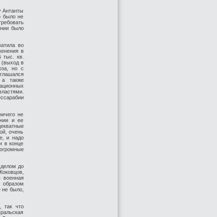
у Антанты
о было не
требовать
ынии было
ватила во
менения в
 тыс. кв.
 (выход в
за, но с
глашался
 а также
ационных
ластями.
ссарабии
ничего не
нии и ее
декватные
ой, очень
е, и надо
и в конце
 огромные
 делом до
оковцов,
 военная
 образом
 не было,
, так что
ральская