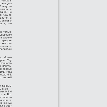
о Февраль
стала для
 августа
авимых с
лании не
од. Самое
шается, и
, знают о
ать, что
не только
 операцию
 в апреле
 турецкие
, Австро-
роизошла
 периодом
и. Можно
ервы. Эту
ленность
 понять,
ия боевых
1917 года
коло 6,5.
то на ней
ым данным
 в плен —
чим 9,346
 млн. Вот
возвратно
раненных.
вышенные
ралю 1917