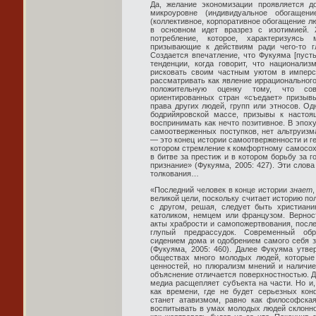
Да, желание экономизации проявляется до
микроуровне (индивидуальное обогащен
(коллективное, корпоративное обогащение л
в основном идет вразрез с изотимией.
потребление, которое, характеризуясь
призывающие к действиям ради чего-то г
Создается впечатление, что Фукуяма [пуст
тенденции, когда говорит, что национали
рисковать своим частным уютом в имперск
рассматривать как явление иррационального
положительную оценку тому, что сов
ориентированных стран «съедает» призыв
права других людей, групп или этносов. Од
бодрийяровской массе, призывы к настоя
воспринимать как нечто позитивное. В эпоху
самоотверженных поступков, нет альтруизм
— это конец истории самоотверженности и г
котором стремление к комфортному самосох
в битве за престиж и в котором борьбу за 
признание» (Фукуяма, 2005: 427). Эти слова
толкования…
«Последний человек в конце истории
знает
великой цели, поскольку считает историю по
с другом, решая, следует быть христиан
католиком, немцем или французом. Вернос
акты храбрости и самопожертвования, посл
глупый предрассудок. Современный обр
сидением дома и одобрением самого себя з
(Фукуяма, 2005: 460). Далее Фукуяма утве
обществах много молодых людей, которые
ценностей, но плюрализм мнений и наличие
объяснение отличается поверхностностью. 
медиа расщепляет субъекта на части. Но и
как времени, где не будет серьезных кон
станет атавизмом, равно как философска
воспитывать в умах молодых людей склонно