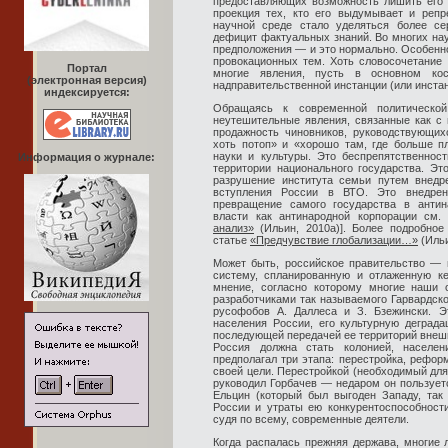
предоставляющих возможность лишить его 
проекция тех, кто его выдумывает и репр
научной среде стало уделяться более се
дефицит фактуальных знаний. Во многих на
предположения — и это нормально. Особенно
провокационных тем. Хоть словосочетание
Портал
многие явления, пусть в основном ко
(электронная версия)
надправительственной инстанции (или инстан
индексируется:
Обращаясь к современной политическо
неутешительные явления, связанные как с 
продажность чиновников, руководствующи
хоть потоп» и «хорошо там, где больше п
науки и культуры. Это беспрепятственнос
Информация о журнале:
территории национального государства. Эт
разрушение института семьи путем внедр
вступления России в ВТО. Это внедрен
превращение самого государства в антин
власти как антинародной корпорации см
анализ»
(Ильин, 2010a)]. Более подробное
статье
«Предчувствие глобализации…»
(Ильи
Может быть, российское правительство — 
систему, спланированную и отлаженную к
мнение, согласно которому многие наши
разработчиками так называемого Гарвардско
русофобов А. Даллеса и З. Бзежински. Э
населения России, его культурную деград
последующей передачей ее территорий внешн
Россия должна стать колонией, населен
предполагал три этапа: перестройка, рефор
своей цели. Перестройкой (необходимый для
руководил Горбачев — недаром он пользует
Ельцин (который был выгоден Западу, так
России и утраты ею конкурентоспособности
судя по всему, современные деятели.
Когда распалась прежняя держава, многие 