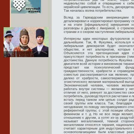
недовольство собой и отвращение к себе
нерайской цивилизации. То есть, дискредита
Так началась волна потребительства.
Вслед за Гарвардским американцами б
детализировал и корректировал программу св
и на этапе [официального] завершения х
разговоры о дружбе с Америкой, о стрем
странам и о скором наступлении либерально
Интересны идеи некоторых футурологов от
дальнейшем. Так, Ф. Фукуяма, используя к
либеральная демократия будет окончат
обществе, и нет альтернатив, которые
Объясняется эта претенциозная идея 
присутствует потребность в признании (ти
достоинства. Данную потребность Фукуяма 
двигателя всей истории и виновником тирани
предстает как психологический фу
гражданственности, храбрости и справедл
совестью рассматривается как явление, пр
далеко от храбрости, самоотверженности 
эгоистического желания материальной выгод
Экономический человек, человек желани
работать внутри системы — желание у него
отличие от него, ревнует за достоинство св
потребитель, руководствуется расчетами и 
встать перед танком или цепью солдат ра
своей группы или класса. Так, благодаря
негодование по поводу несправедливого отн
референтной группы; с этой позиции объяс
феминизм и т. д. Но не все люди желают,
отношению к другим, а хотят из-за раздуто
называет мегалотимией, темной сторо
мегалотимии относятся тирания, национализ
считает характерным для индустриального 
основополагающими были классовые разл