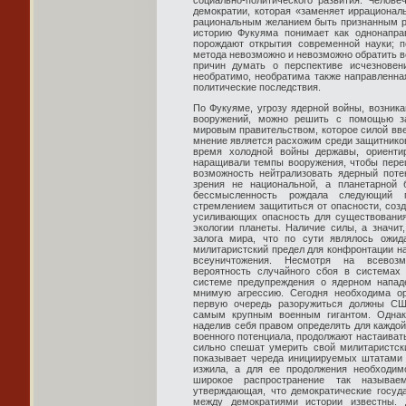
социально-политического развития. Челове
демократии, которая «заменяет иррациона
рациональным желанием быть признанным ра
историю Фукуяма понимает как однонаправ
порождают открытия современной науки; п
метода невозможно и невозможно обратить вс
причин думать о перспективе исчезновен
необратимо, необратима также направленна
политические последствия.
По Фукуяме, угрозу ядерной войны, возник
вооружений, можно решить с помощью з
мировым правительством, которое силой вве
мнение является расхожим среди защитников
время холодной войны державы, ориентир
наращивали темпы вооружения, чтобы перещ
возможность нейтрализовать ядерный поте
зрения не национальной, а планетарной 
бессмысленность рождала следующий п
стремлением защититься от опасности, созд
усиливающих опасность для существования 
экологии планеты. Наличие силы, а значит
залога мира, что по сути являлось ожи
милитаристский предел для конфронтации н
всеуничтожения. Несмотря на всевоз
вероятность случайного сбоя в системах
системе предупреждения о ядерном напад
мнимую агрессию. Сегодня необходима ор
первую очередь разоружиться должны СШ
самым крупным военным гигантом. Однак
наделив себя правом определять для каждой
военного потенциала, продолжают настаивать
сильно спешат умерить свой милитаристски
показывает череда инициируемых штатами 
изжила, а для ее продолжения необходим
широкое распространение так называем
утверждающая, что демократические госуд
между демократиями истории известны.