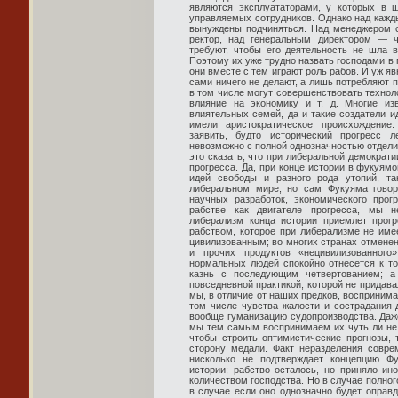
являются эксплуататорами, у которых в ш
управляемых сотрудников. Однако над кажды
вынуждены подчиняться. Над менеджером с
ректор, над генеральным директором — ч
требуют, чтобы его деятельность не шла в
Поэтому их уже трудно назвать господами в
они вместе с тем играют роль рабов. И уж яв
сами ничего не делают, а лишь потребляют 
в том числе могут совершенствовать техноло
влияние на экономику и т. д. Многие из
влиятельных семей, да и такие создатели и
имели аристократическое происхождение
заявить, будто исторический прогресс 
невозможно с полной однозначностью отдели
это сказать, что при либеральной демократи
прогресса. Да, при конце истории в фукуям
идей свободы и разного рода утопий, т
либеральном мире, но сам Фукуяма говори
научных разработок, экономического прог
рабстве как двигателе прогресса, мы н
либерализм конца истории приемлет прог
рабством, которое при либерализме не име
цивилизованным; во многих странах отменен
и прочих продуктов «нецивилизованного
нормальных людей спокойно отнесется к то
казнь с последующим четвертованием; 
повседневной практикой, которой не придав
мы, в отличие от наших предков, воспринима
том числе чувства жалости и сострадания
вообще гуманизацию судопроизводства. Да
мы тем самым воспринимаем их чуть ли не 
чтобы строить оптимистические прогнозы,
сторону медали. Факт неразделения совре
нисколько не подтверждает концепцию Ф
истории; рабство осталось, но приняло и
количеством господства. Но в случае полног
в случае если оно однозначно будет оправд