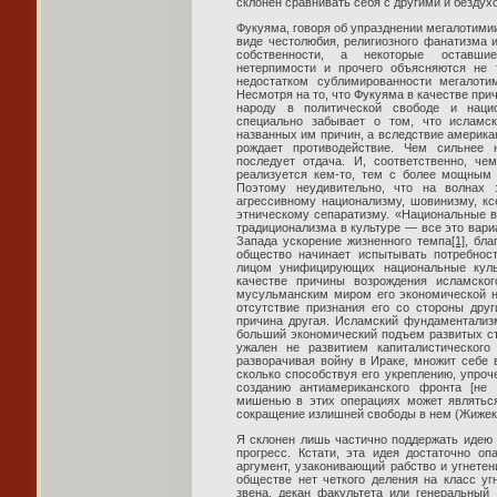
склонен сравнивать себя с другими и бездух
Фукуяма, говоря об упразднении мегалотимии
виде честолюбия, религиозного фанатизма и
собственности, а некоторые оставшие
нетерпимости и прочего объясняются не 
недостатком сублимированности мегалоти
Несмотря на то, что Фукуяма в качестве при
народу в политической свободе и нацио
специально забывает о том, что исламс
названных им причин, а вследствие американ
рождает противодействие. Чем сильнее 
последует отдача. И, соответственно, че
реализуется кем-то, тем с более мощным 
Поэтому неудивительно, что на волнах 
агрессивному национализму, шовинизму, к
этническому сепаратизму. «Национальные в
традиционализма в культуре — все это вари
Запада ускорение жизненного темпа
[1]
, бла
общество начинает испытывать потребнос
лицом унифицирующих национальные куль
качестве причины возрождения исламско
мусульманским миром его экономической н
отсутствие признания его со стороны дру
причина другая. Исламский фундаментали
больший экономический подъем развитых ст
ужален не развитием капиталистического
разворачивая войну в Ираке, множит себе в
сколько способствуя его укреплению, упроч
созданию антиамериканского фронта [не
мишенью в этих операциях может являтьс
сокращение излишней свободы в нем (Жижек,
Я склонен лишь частично поддержать идею 
прогресс. Кстати, эта идея достаточно оп
аргумент, узаконивающий рабство и угнете
обществе нет четкого деления на класс уг
звена, декан факультета или генеральный 