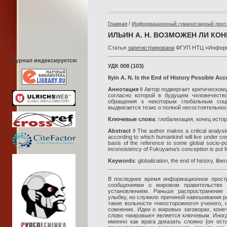
/
Главная
Информационный гуманитарный порт
ИЛЬИН А. Н. ВОЗМОЖЕН ЛИ КОН
Статья
зарегистрирована
ФГУП НТЦ «Информр
Журнал индексируется:
УДК 008 (103)
Ilyin A. N. Is the End of History Possible A
Аннотация ◊
Автор подвергает критическом
согласно которой в будущем человечеств
обращения к некоторым глобальным соци
выдвигается тезис о полной несостоятельно
Ключевые слова
: глобализация, конец исто
Abstract ◊
The author makes a critical analys
according to which humankind will live under con
basis of the reference to some global socio-pol
inconsistency of Fukuyama’s conception is put for
Keywords
: globalization, the end of history, l
В последнее время информационное прост
сообщениями о мировом правительстве 
установлением. Раньше распространение
улыбку, но служило причиной навешивания р
такие вольности «неосторожного» ученого, 
сомнение. Идеи о мировых заговорах, коне
слово «мировые» является ключевым. Иногда
именно как врага доказать сложно [он ост