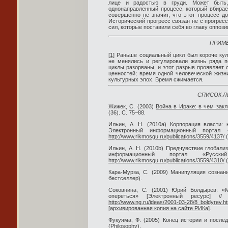
лице и радостью в груди. Может быть,
однонаправленный процесс, который вбирает
совершенно не значит, что этот процесс д
Исторический прогресс связан не с прогрес
сил, которые поставили себя во главу оппози
ПРИМ
[1]
Раньше социальный цикл был короче куль
не менялись и регулировали жизнь ряда п
циклы разорваны, и этот разрыв проявляет 
ценностей; время одной человеческой жизн
культурных эпох. Время сжимается.
СПИСОК Л
Жижек, С. (2003)
Война в Ираке: в чем зак
(36). С. 75–88.
Ильин, А. Н. (2010a) Корпорация власти: 
Электронный информационный портал «
http://www.rikmosgu.ru/publications/3559/4137/
(
Ильин, А. Н. (2010b) Предчувствие глобали
информационный портал «Русски
http://www.rikmosgu.ru/publications/3559/4310/
(
Кара-Мурза, С. (2009) Манипуляция сознан
бестселлер).
Соковнина, С. (2001) Юрий Болдырев: «М
опереться» [Электронный ресурс] // 
http://www.ng.ru/ideas/2001-03-28/8_boldyrev.ht
[
архивированная копия на сайте РИКа
].
Фукуяма, Ф. (2005) Конец истории и после
(Philosophy).