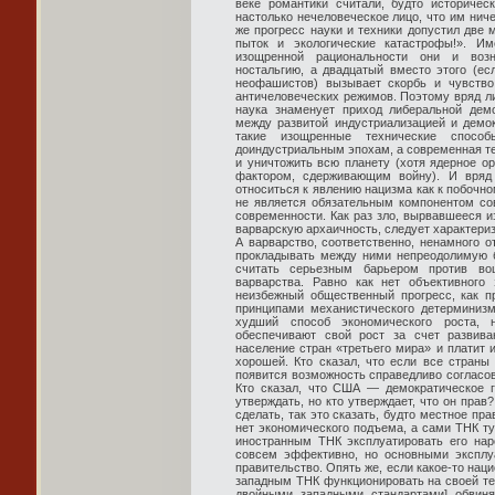
веке романтики считали, будто историчес
настолько нечеловеческое лицо, что им ниче
же прогресс науки и техники допустил две
пыток и экологические катастрофы!». Им
изощренной рациональности они и воз
ностальгию, а двадцатый вместо этого (ес
неофашистов) вызывает скорбь и чувство
античеловеческих режимов. Поэтому вряд ли 
наука знаменует приход либеральной демо
между развитой индустриализацией и демок
такие изощренные технические спосо
доиндустриальным эпохам, а современная тех
и уничтожить всю планету (хотя ядерное ор
фактором, сдерживающим войну). И вряд 
относиться к явлению нацизма как к побочн
не является обязательным компонентом со
современности. Как раз зло, вырвавшееся и
варварскую архаичность, следует характери
А варварство, соответственно, ненамного о
прокладывать между ними непреодолимую бе
считать серьезным барьером против воц
варварства. Равно как нет объективного 
неизбежный общественный прогресс, как п
принципами механистического детерминиз
худший способ экономического роста, 
обеспечивают свой рост за счет развива
население стран «третьего мира» и платит 
хорошей. Кто сказал, что если все страны
появится возможность справедливо согласо
Кто сказал, что США — демократическое г
утверждать, но кто утверждает, что он пра
сделать, так это сказать, будто местное пр
нет экономического подъема, а сами ТНК ту
иностранным ТНК эксплуатировать его нар
совсем эффективно, но основными эксплу
правительство. Опять же, если какое-то нац
западным ТНК функционировать на своей тер
двойными западными стандартами] обвиня