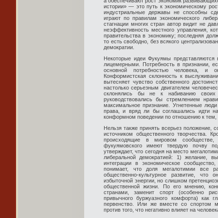
а обеспечивают рост экономик развивающихс
истории» — это путь к экономическому рос
индустриальные державы не способны сде
играют по правилам экономического либер
стагнации многих стран автор видит не дав
неэффективность местного управления, ко
правительства в экономику; последняя долж
то есть свободно, без всякого централизова
демократии.
Некоторые идеи Фукуямы представляются 
лицемерными. Потребность в признании, ес
основной потребностью человека, и 
Конформистская склонность к выслуживан
вытесняет чувство собственного достоинст
настолько серьезным двигателем человечес
склонялись бы не к набиванию своих 
руководствовались бы стремлением нрав
максимальное признание. Угнетенные люди
права, и вряд ли бы соглашались идти н
конформном поведении по отношению к тем, к
Нельзя также принять всерьез положение, с
источником общественного творчества. Кр
происходящие в мировом сообществе, 
фукуямовского имеют твердую почву по
утверждает, что сегодня на место мегалоти
либеральной демократией: 1) желание, в
интеграции в экономическое сообщество,
понимает, что доля мегалотимии все р
общественно-культурное развитие, что 
избыточной энергии, но слишком претенциоз
общественной жизни. По его мнению, ко
странами, заменит спорт (особенно ри
привычного буржуазного комфорта) как г
первенство. Или же вместе со спортом м
против того, что негативно влияет на челове