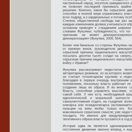
настроенный народ, носитель гражданского 
не позволит последней принимать крайне
решения. Конечно, какое бы серьезное да
способен в полной мере ограничивать власт
всех подряд, а о кардинальных и потому осо
Степень общественной свободы как раз за
каждым изменением должна учитываться обр
основном приводят к страданиям широких
словами Фукуямы: «убежденность, что тот
причинам не может демократизироват
демократизации» (Фукуяма, 2005: 564).
Более чем банально со стороны Фукуямы зая
от прежних веков, руководители демократ
серьезной причины национального масшта
посылать десятки тысяч солдат на смерть,
серьезная причина национального масштаба
войну с Ираком?
Фукуяма рассматривает недостаток лег
авторитарных режимов, из-за которого может
он считает тоталитаризм хрупким и недо
благодаря в первую очередь внутренним 
положением, поскольку власть работает не
создание лишь ее образа. И во многих с
Власть, способная управлять мыслями, с
самой себя. У нее есть необходимый кред
идеологической и моральной шаткости
самоуничтожения отдать на съедение волк
олигарха или псевдоолигарха (вспоминаетс
пальцем на вину якобы только его. Ко
максимально серьезном смысле, уже недостат
посадить. Но именно для предупреждени
легитимного образа власти пускаются в ход 
История едва ли является однонаправле
постоянное движение именно вперед, к ещ