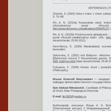
REFERENCES (T
Zhizhek, S. (2003) Voina v Irake: v chem zakliuc
S. 75–88.
Il'in, A. N. (2010a) Korporatsiia vlasti: kritic
informatsionnyi portal «Russk
http://www.rikmosgu.ru/publications/3559/4137/
(
Il'in, A. N. (2010b) Predchuvstvie globalizatsii… 
portal «Russkii intellektual'nyi klub». URL:
http
obrashcheniia: 29.06.2012).
Kara-Murza, S. (2009) Manipuliatsiia sozna
bestseller).
Sokovnina, S. (2001) Iurii Boldyrev: «Mozhno c
[Elektronnyi resurs] // Nezavisimaia gazeta.
28/8_boldyrev.html
(data obrashcheniia: 29.06.20
Fukuiama, F. (2005) Konets istorii i posle
(Philosophy).
Ильин Алексей Николаевич
— кандидат 
кафедры философии Омского государственног
Ilyin Aleksei Nikolaevich
, Candidate of Philoso
at Omsk State Pedagogical University.
E-mail
:
ilin1983@yandex.ru
Библиограф. описание
: Ильин А. Н. Воз
[Электронный ресурс] // Информационный