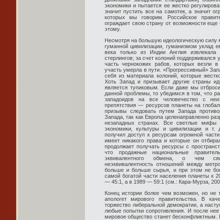
экономики и пытается ее жестко регулиров
значит пустить все на самотек, а значит ог
которых мы говорим. Российское правит
ограждает свою страну от возможности еще 
этому.
Несмотря на большую идеологическую силу 
гуманной цивилизации, гуманизмом уклад ев
века только из Индии Англия извлекала
стерлингов; за счет колоний поддерживался 
часть чернокожих рабов, которых везли в
участь умерла в пути. «Прогрессивный» Запа
себя из материала колоний, которые жестк
Хоть Запад и призывает другие страны идт
является тупиковым. Если даже мы отброс
данной проблемы, то убедимся в том, что р
западоидов на все человечество с неиз
препятствия — ресурсов планеты на глобаль
призывы следовать путем Запада противо
Запада, так как Европа целенаправленно ра
незападных странах. Все светлые мифы 
экономики, культуры и цивилизации и т.
получил доступ к ресурсам огромной части
имеет никакого права и которые он отбир
продолжает получать ресурсы с пространст
что продажные национальные правитель
эквивалентного обмена, о чем свид
неэквивалентность отношений между метро
больше и больше сырья, и при этом не бо
самой богатой части населения планеты к 2
— 45:1, а в 1989 — 59:1 (см.: Кара-Мурза, 200
Конец истории более чем возможен, но не 
апологет мирового правительства. В кач
торжество либеральной демократии, а насту
любые попытки сопротивления. И после нее 
мировое общество станет бесконфликтным. Н