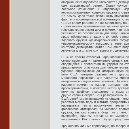
американских идеологов называются демокр
сам американский режим. Ориентируясь
лояльное отношение к «ядерному» Изр
нераспространения ядерного оружия милита
На самом деле такая лояльность опирается
факт его проамериканской ориентации и, в
США в своем регионе. Но не заявит ведь Ва
строит лживую доказательную цепочку для о
государства не воюют друг с другом, что гов
указывает на безопасность для мира наличи
лишь обеспечивать защиту их собственной
ядерного оружия «демократическим» госуд
«недемократических» государств милитар
критерий демократичности? Сам факт подв
является для штатов критерием его демократ
США не просто отвечают наращиванием воо
смело переходят к применению силы, к так
сводящейся к превентивным ударам по стр
представляют опасность для человечества
удобная оправдывающая американскую аг
цели США, которые связаны не с демокр
массового поражения, а с захватом миро
«мирового полицейского» режимов. По тому
ядерного оружия не нашли; выходит, зря
проамериканским, а иракская нефть достал
политику двойных стандартов, а сама ст
другие страны скорее не к разоружению, а, 
США своей милитаризацией не опасны челов
успехом можно ведь и штатам предъявить 
наращивать темпы вооружения, вести «
философов агитировать за мировое правит
оружия, так как воевать будет не с кем.
выбирайте, или вы согласны на мировое
вооружаться. Вот только кто будет представ
Транснациональные корпорации, по заверени