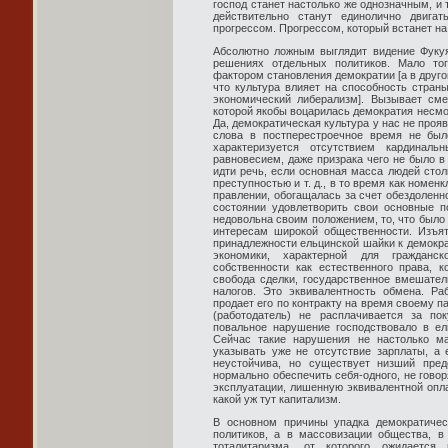
господ станет настолько же однозначным, и 
действительно станут единолично двигат
прогрессом. Прогрессом, который встанет на 
Абсолютно ложным выглядит видение Фуку
решениях отдельных политиков. Мало тог
фактором становления демократии [а в друго
что культура влияет на способность стран
экономический либерализм]. Вызывает см
которой якобы воцарилась демократия несмо
Да, демократическая культура у нас не проя
слова в постперестроечное время не был
характеризуется отсутствием кардинал
равновесием, даже призрака чего не было в
идти речь, если основная масса людей стол
преступностью и т. д., в то время как номен
правлении, обогащалась за счет обездоленн
состоянии удовлетворить свои основные п
недовольна своим положением, то, что было
интересам широкой общественности. Изъя
принадлежности ельцинской шайки к демокр
экономики, характерной для гражданс
собственности как естественного права, 
свобода сделки, государственное вмешател
налогов. Это эквивалентность обмена. Ра
продает его по контракту на время своему п
(работодатель) не расплачивается за по
повальное нарушение господствовало в ел
Сейчас такие нарушения не настолько м
указывать уже не отсутствие зарплаты, а 
неустойчива, но существует низший пре
нормально обеспечить себя-одного, не гово
эксплуатации, лишенную эквивалентной опла
какой уж тут капитализм.
В основном причины упадка демократиче
политиков, а в массовизации общества, в
тоталитаризма, от которого ожидается 