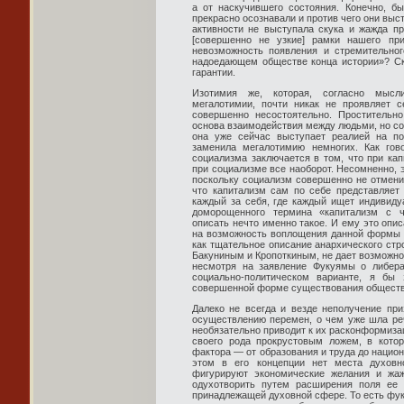
а от наскучившего состояния. Конечно, б
прекрасно осознавали и против чего они выст
активности не выступала скука и жажда п
[совершенно не узкие] рамки нашего при
невозможность появления и стремительног
надоедающем обществе конца истории»? Ско
гарантии.
Изотимия же, которая, согласно мысл
мегалотимии, почти никак не проявляет с
совершенно несостоятельно. Простительн
основа взаимодействия между людьми, но со
она уже сейчас выступает реалией на по
заменила мегалотимию немногих. Как гово
социализма заключается в том, что при кап
при социализме все наоборот. Несомненно, 
поскольку социализм совершенно не отмени
что капитализм сам по себе представляет 
каждый за себя, где каждый ищет индивиду
доморощенного термина «капитализм с 
описать нечто именно такое. И ему это опис
на возможность воплощения данной формы 
как тщательное описание анархического стр
Бакуниным и Кропоткиным, не дает возможнос
несмотря на заявление Фукуямы о либер
социально-политическом варианте, я бы
совершенной форме существования обществ
Далеко не всегда и везде неполучение при
осуществлению перемен, о чем уже шла реч
необязательно приводит к их расконформиза
своего рода прокрустовым ложем, в кото
фактора — от образования и труда до нацио
этом в его концепции нет места духовно
фигурируют экономические желания и жаж
одухотворить путем расширения поля ее 
принадлежащей духовной сфере. То есть фук