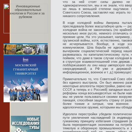
что за ней стоят силы далеко не г
«демократичности», мы и не знали, что вве
но лишь в меньшей степени ощутимое. И
Советского Союза, заставлял нас играть по 
никакого сопротивления.
В ходе холодной войны Америка пытала
преследовала более масштабную цель — ра
холодная война не закончилась (по крайней
несколько иное русло, немного отличаясь 
прежние цели. На это указывает, например,
грузинской войны, хотя, естественно, тако
не исчерпывается. Вообще, в ходе хо
коммунизмом. Шла борьба не идеологий,
вычеркнем социалистический период наше
развивалась по капиталистическому пути, 
поймем, что даже в таком случае холодная 
в структуре взаимоотношений этих держав.
поддерживают ли они нашу имперскую пол
сверхдержавой, а РФ уже и державой-т
информационное, военное и т. д.] преимущес
Примечательно то, что Советский Союз обл
без единого выстрела. Он был именно разв
некоторые апологеты перестройки, равно как
СССР, а теперь и с Россией] западные мысл
реформы конца восьмидесятых не были навяз
мы не умели пользоваться своими вооруже
панацея, способная защитить страну от раз
более тонкие и хитрые, чем военное. 
идеологическое оружие, которыми мы облада
Идеологи перестройки убедили политическ
пути увеличения наслаждений (в индивид
гуманному принципу избегания страдания (в
была переориентация экономики на потреби
тяжелую и оборонную промышленность и эн
потребительский рай на земле, образ к