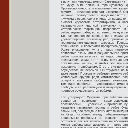
выступали непреодолимыми барьерами на пу
по духу был ближе к французскому дв
Противоположность мегалотимии — желани
другим — философ именует изотимией. Сор
желание господствовать представляются 
Фукуяма в своих идеях опирается на диалекти
считает идеологом авторитаризма, а наз
независимости частной экономики от го
исторических формациях потребность в 
рабовладении рабы, естественно, не чувств
так как последние вообще не считали и
удовлетворение, поскольку раб, признающи
господина полноценным человеком. Господа
поиск связан с попытками превратить других 
более рискованны — этот риск позволяе
появления взаимного и рационального приз
рабов, которые вместе с тем недостойны да
признанием; люди хотят быть признанным
собственной кошкой, и чтобы это призн
искренним и свободным. Отсутствие признан
осуществление перемен. Он трудится на го
даже жизнь]. Поскольку работает именно раб
использует орудия ради изготовления по
орудий и тем самым изобретает технологию.
тем идея свободы — изобретения именно
свободы и ее реализацией и вынужденных т
прогресс осуществляется рабами.
Как утверждает Фукуяма, при либеральн
вариантов правления, характеризую
противоречий — уважение и признание бу
неравные признания господ и рабов буд
взаимным, все граждане признают за каждым
не будет, особенно между либерально-де
социальные проблемы не решатся, напр
останется, так как невозможна ни абсолютн
менее либеральная демократия представ