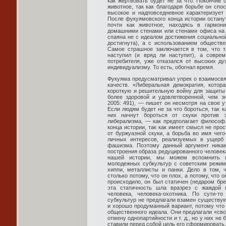
как жертвовать будет не за что. Покончив 
животное, так как благодаря борьбе он спо
высокое и надповседневное характеризует
После фукуямовского конца истории остану
почти как животное, находясь в гармон
домашними стенами или стенами офиса на 
спаяна не с идеалом достижения социальной
достигнута), а с использованием обществ
Самое страшное заключается в том, что т
наступил (и вряд ли наступит), а совре
потребителя, уже отказался от высоких д
индивидуализму. То есть, обогнал время.
Фукуяма предусматривал упрек о взаимосвя
качеств. «Либеральная демократия, котор
короткую и решительную войну для защиты 
более здоровой и удовлетворенной, чем 
2005: 491), — пишет он несмотря на свое у
Если людям будет не за что бороться, так к
них начнут бороться от скуки против э
либерализма, — как предполагает философ.
конца истории, так как имеет смысл не про
от буржуазной скуки, а борьба во имя чего
личных интересов, реализуемых в ущерб
фашизма. Поэтому данный аргумент никак
построения образа редуцированного человек
нашей истории, мы можем вспомнить н
молодежных субкультур с советским режим
хиппи, металлисты и панки. Дело в том, 
столько потому, что он плох, а потому, что 
происходило, он был статичен (недаром бре
эта статичность шла вразрез с жаждой п
человека, человека-охотника. По сути-т
субкультур не предлагали взамен существу
и хорошо продуманный вариант, потому что 
общественного идеала. Они предлагали «сво
отмену однопартийности и т. д., но у них не
ставили перед собой цель его сформировать.