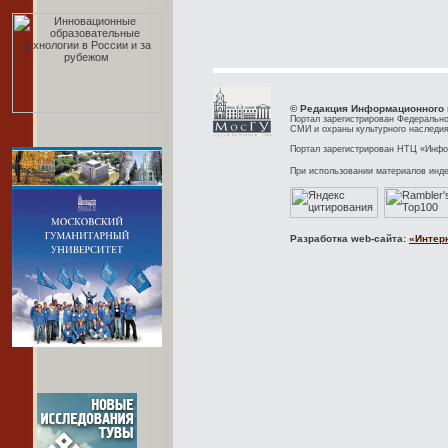
© Редакция Информационного 
Портал зарегистрирован Федерально
СМИ и охраны культурного наследия
Портал зарегистрирован НТЦ «Инфор
При использовании материалов инд
Разработка web-сайта:
«Интер