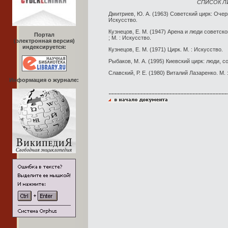
СПИСОК Л
Дмитриев, Ю. А. (1963) Советский цирк: Очер
Искусство.
Кузнецов, Е. М. (1947) Арена и люди советско
Портал
; М. : Искусство.
(электронная версия)
индексируется:
Кузнецов, Е. М. (1971) Цирк. М. : Искусство.
Рыбаков, М. А. (1995) Киевский цирк: люди, со
Славский, Р. Е. (1980) Виталий Лазаренко. М. 
Информация о журнале: