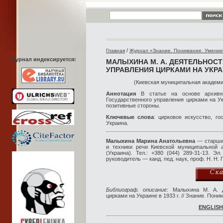
/
Главная
Журнал «Знание. Понимание. Умени
Журнал индексируется:
МАЛЫХИНА М. А. ДЕЯТЕЛЬНОС
УПРАВЛЕНИЯ ЦИРКАМИ НА УКРАИН
(Киевская муниципальная академия
Аннотация
В статье на основе архивны
Государственного управления цирками на Ук
позитивные стороны.
Ключевые слова
: цирковое искусство, г
Украина.
Малыхина Марина Анатольевна
— старший
и техники речи Киевской муниципальной а
(Украина). Тел.: +380 (044) 289-31-13. Эл
руководитель — канд. пед. наук, проф. Н. Н. 
Библиограф. описание
: Малыхина М. А. Д
цирками на Украине в 1933 г. // Знание. Пони
ENGLISH