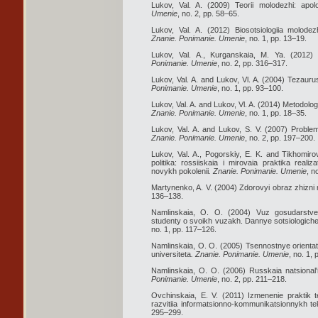
Lukov, Val. A. (2009) Teorii molodezhi: apol
Umenie
, no. 2, pp. 58–65.
Lukov, Val. A. (2012) Biosotsiologiia molod
Znanie. Ponimanie. Umenie
, no. 1, pp. 13–19.
Lukov, Val. A., Kurganskaia, M. Ya. (2012) Pa
Ponimanie. Umenie
, no. 2, pp. 316–317.
Lukov, Val. A. and Lukov, Vl. A. (2004) Tezau
Ponimanie. Umenie
, no. 1, pp. 93–100.
Lukov, Val. A. and Lukov, Vl. A. (2014) Metodolo
Znanie. Ponimanie. Umenie
, no. 1, pp. 18–35.
Lukov, Val. A. and Lukov, S. V. (2007) Problemy
Znanie. Ponimanie. Umenie
, no. 2, pp. 197–200.
Lukov, Val. A., Pogorskiy, E. K. and Tikhomir
politika: rossiiskaia i mirovaia praktika reali
novykh pokolenii
. Znanie. Ponimanie. Umenie
, n
Martynenko, A. V. (2004) Zdorovyi obraz zhizni
136–138.
Namlinskaia, O. O. (2004) Vuz gosudarstve
studenty o svoikh vuzakh. Dannye sotsiologiche
no. 1, pp. 117–126.
Namlinskaia, O. O. (2005) Tsennostnye orient
universiteta
. Znanie. Ponimanie. Umenie
, no. 1,
Namlinskaia, O. O. (2006) Russkaia natsional'
Ponimanie. Umenie
, no. 2, pp. 211–218.
Ovchinskaia, E. V. (2011) Izmenenie praktik te
razvitiia informatsionno-kommunikatsionnykh tek
295–299.