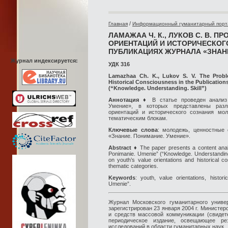
/
Главная
Информационный гуманитарный порт
ЛАМАЖАА Ч. К., ЛУКОВ С. В. 
ОРИЕНТАЦИЙ И ИСТОРИЧЕСКОГ
ПУБЛИКАЦИЯХ ЖУРНАЛА «ЗНАН
Журнал индексируется:
УДК 316
Lamazhaa Ch. K., Lukov S. V. The Proble
Historical Consciousness in the Publication
(“Knowledge. Understanding. Skill”)
Аннотация
♦ В статье проведен анализ
Умение», в которых представлены разл
ориентаций и исторического сознания мол
тематическим блокам.
Ключевые слова
: молодежь, ценностные 
«Знание. Понимание. Умение».
Abstract
♦ The paper presents a content analys
Ponimanie. Umenie” (“Knowledge. Understanding.
on youth’s value orientations and historical c
thematic categories.
Keywords
: youth, value orientations, histor
Umenie”.
Журнал Московского гуманитарного униве
зарегистрирован 23 января 2004 г. Министе
и средств массовой коммуникации (свидет
периодическое издание, освещающее ре
исследований в области гуманитарных наук.