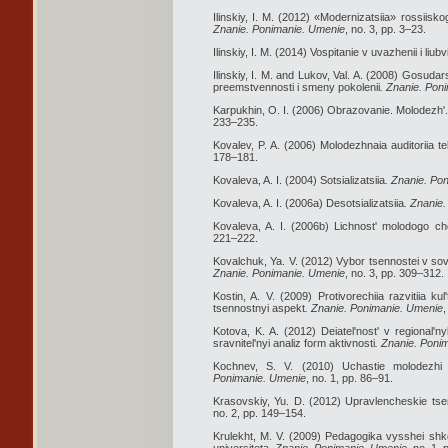
Ilinskiy, I. M. (2012) «Modernizatsiia» rossiisko
Znanie. Ponimanie. Umenie
, no. 3, pp. 3–23.
Ilinskiy, I. M. (2014) Vospitanie v uvazhenii i liubv
Ilinskiy, I. M. and Lukov, Val. A. (2008) Gosudars
preemstvennosti i smeny pokolenii
. Znanie. Pon
Karpukhin, O. I. (2006) Obrazovanie. Molodezh'
233–235.
Kovalev, P. A. (2006) Molodezhnaia auditoriia tel
178–181.
Kovaleva, A. I. (2004) Sotsializatsiia
. Znanie. Po
Kovaleva, A. I. (2006a) Desotsializatsiia
. Znanie
Kovaleva, A. I. (2006b) Lichnost' molodogo ch
221–222.
Kovalchuk, Ya. V. (2012) Vybor tsennostei v s
Znanie. Ponimanie. Umenie
, no. 3, pp. 309–312.
Kostin, A. V. (2009) Protivorechiia razvitiia ku
tsennostnyi aspekt
. Znanie. Ponimanie. Umenie
,
Kotova, K. A. (2012) Deiatel'nost' v regional'n
sravnitel'nyi analiz form aktivnosti
. Znanie. Poni
Kochnev, S. V. (2010) Uchastie molodezhi 
Ponimanie. Umenie
, no. 1, pp. 86–91.
Krasovskiy, Yu. D. (2012) Upravlencheskie tsen
no. 2, pp. 149–154.
Krulekht, M. V. (2009) Pedagogika vysshei shk