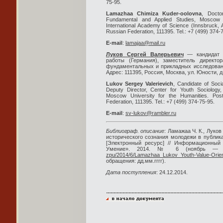
75-95.
Lamazhaa Chimiza Kuder-oolovna
, Doctor
Fundamental and Applied Studies, Moscow U
International Academy of Science (Innsbruck, A
Russian Federation, 111395. Tel.: +7 (499) 374-
E-mail
:
lamajaa@mail.ru
Луков Сергей Валерьевич
— кандидат с
работы (Германия), заместитель директо
фундаментальных и прикладных исследовани
Адрес: 111395, Россия, Москва, ул. Юности, д. 
Lukov Sergey Valerievich
, Candidate of Soc
Deputy Director, Center for Youth Sociology,
Moscow University for the Humanities. Pos
Federation, 111395. Tel.: +7 (499) 374-75-95.
E-mail
:
sv-lukov@rambler.ru
Библиограф. описание
: Ламажаа Ч. К., Луко
исторического сознания молодежи в публик
[Электронный ресурс] // Информационный
Умение». 2014. № 6 (ноябрь — 
zpu/2014/6/Lamazhaa_Lukov_Youth-Value-Orien
обращения: дд.мм.гггг).
Дата поступления
: 24.12.2014.