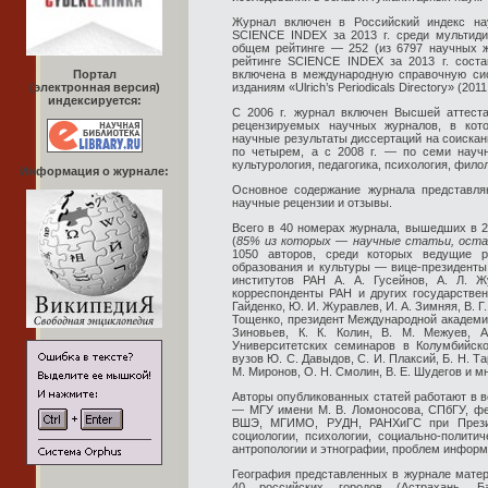
Журнал включен в Российский индекс нау
SCIENCE INDEX за 2013 г. среди мультиди
общем рейтинге — 252 (из 6797 научных ж
рейтинге SCIENCE INDEX за 2013 г. сост
Портал
включена в международную справочную си
(электронная версия)
изданиям «Ulrich’s Periodicals Directory» (2011 
индексируется:
С 2006 г. журнал включен Высшей аттест
рецензируемых научных журналов, в кот
научные результаты диссертаций на соискан
по четырем, а с 2008 г. — по семи науч
культурология, педагогика, психология, фило
Информация о журнале:
Основное содержание журнала представля
научные рецензии и отзывы.
Всего в 40 номерах журнала, вышедших в 20
(
85% из которых — научные статьи, остал
1050 авторов, среди которых ведущие р
образования и культуры — вице-президенты 
институтов РАН А. А. Гусейнов, А. Л. Ж
корреспонденты РАН и других государствен
Гайденко, Ю. И. Журавлев, И. А. Зимняя, В. Г.
Тощенко, президент Международной академии
Зиновьев, К. К. Колин, В. М. Межуев, А
Университетских семинаров в Колумбийско
вузов Ю. С. Давыдов, С. И. Плаксий, Б. Н. Та
М. Миронов, О. Н. Смолин, В. Е. Шудегов и мн
Авторы опубликованных статей работают в 
— МГУ имени М. В. Ломоносова, СПбГУ, фе
ВШЭ, МГИМО, РУДН, РАНХиГС при Прези
социологии, психологии, социально-политич
антропологии и этнографии, проблем информ
География представленных в журнале матери
40 российских городов (Астрахань, Ба