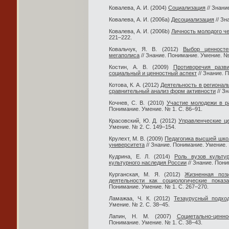
Ковалева, А. И. (2004)
Социализация
// Знани
Ковалева, А. И. (2006a)
Десоциализация
// Зн
Ковалева, А. И. (2006b)
Личность молодого ч
221–222.
Ковальчук, Я. В. (2012)
Выбор ценносте
мегаполиса
// Знание. Понимание. Умение. № 
Костин, А. В. (2009)
Противоречия разв
социальный и ценностный аспект
// Знание. 
Котова, К. А. (2012)
Деятельность в регионал
сравнительный анализ форм активности
// З
Кочнев, С. В. (2010)
Участие молодежи в р
Понимание. Умение. № 1. С. 86–91.
Красовский, Ю. Д. (2012)
Управленческие ц
Умение. № 2. С. 149–154.
Крулехт, М. В. (2009)
Педагогика высшей школ
университета
// Знание. Понимание. Умение. 
Кудрина, Е. Л. (2014)
Роль вузов культу
культурного наследия России
// Знание. Пони
Курганская, М. Я. (2012)
Жизненная поз
деятельности как социологические показ
Понимание. Умение. № 1. С. 267–270.
Ламажаа, Ч. К. (2012)
Тезаурусный подхо
Умение. № 2. С. 38–45.
Лапин, Н. М. (2007)
Социетально-ценн
Понимание. Умение. № 1. С. 38–43.