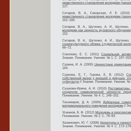
нравственного становления молодежи
(начал
127.
Ситаров, В. А., Сикорская, Л. Е. (2010
нравственного становления молодежи
(окон
161–166.
Ситаров, В. А., Шутенко, А. И., Шутенко,
молодежи как ценность вузовского обучения
152.
Ситаров, В. А., Шутенко, А. И., Шутенко
социокультурного облика студенческой мол
66–72.
Соколова, Е. С. (2011)
Социальная актив
Знание. Понимание. Умение. № 1. С. 197–202
Сурина, И. А. (2005)
Ценностные ориентаци
164.
Суркова, Е. Г., Гурова, Е. В. (2012)
Сп
собственной жизни у юношей и девушек, о
субкультур
// Знание. Понимание. Умение. № 
Сушкова-Ирина, А. И. (2010)
Реставраторы,
создатели символической ценности прод
Понимание. Умение. № 4. С. 248–252.
Тихомиров, Д. А. (2009)
Добрачные сожит
матримониального поведения молодежи
// З
Усманов, Б. Ф. (2012)
Молодежь и перспектив
Понимание. Умение. № 2. С. 79–83.
Хазанкович, Ю. Г. (2008)
Хронотопы и хронот
Знание. Понимание. Умение. № 4. С. 173–176