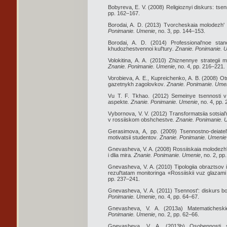
Bobyreva, E. V. (2008) Religioznyi diskurs: tsen
pp. 162–167.
Borodai, A. D. (2013) Tvorcheskaia molodezh'
Ponimanie. Umenie
, no. 3, pp. 144–153.
Borodai, A. D. (2014) Professional'noe stan
khudozhestvennoi kul'tury
. Znanie. Ponimanie. 
Volokitina, A. A. (2010) Zhiznennye strategii 
Znanie. Ponimanie. Umenie
, no. 4, pp. 216–221.
Vorobieva, A. E., Kupreichenko, A. B. (2008) 
gazetnykh zagolovkov
. Znanie. Ponimanie. Ume
Vu T. F. Tkhao. (2012) Semeinye tsennosti v 
aspekte
. Znanie. Ponimanie. Umenie
, no. 4, pp.
Vybornova, V. V. (2012) Transformatsiia sotsial'
v rossiiskom obshchestve
. Znanie. Ponimanie.
Gerasimova, A, pp. (2009) Tsennostno-deiatel
motivatsii studentov
. Znanie. Ponimanie. Umenie
Gnevasheva, V. A. (2008) Rossiiskaia molodezh' 
i dlia mira
. Znanie. Ponimanie. Umenie
, no. 2, pp
Gnevasheva, V. A. (2010) Tipologiia obraztsov 
rezul'tatam monitoringa «Rossiiskii vuz glazam
pp. 237–241.
Gnevasheva, V. A. (2011) Tsennost': diskurs b
Ponimanie. Umenie
, no. 4, pp. 64–67.
Gnevasheva, V. A. (2013a) Matematicheski
Ponimanie. Umenie
, no. 2, pp. 62–66.
Gnevasheva, V. A. (2013b) Osobennosti so