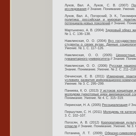
Луков, Вал. А., Луков, С. В. (2007)
Пр
исследования
// Знание. Понимание. Умение.
Луков, Вал. А., Погорский, Э. К., Тихомиро
политика: российская и мировая практи
потенциала новых поколений
// Знание. Пони
Мартыненко, А. В. (2004)
Здоровый образ ж
№ 1. С. 136–138.
Намлинская, О. О. (2004)
Вуз государстве
студенты о своих вузах. Данные социологи
Умение. № 1. С. 117–126.
Намлинская, О. О. (2005)
Ценностные
гуманитарного университета
// Знание. Поним
Намлинская, О. О. (2006)
Русская национ
Знание. Понимание. Умение. № 2. С. 211–218
Овчинская, Е. В. (2011)
Изменение практ
условиях развития информационно-коммуни
Умение. № 3. С. 295–299.
Паниева, К. О. (2013)
У истоков концепции 
молодежи (некоторые идеи американской со
Понимание. Умение. № 4. С. 315–319.
Перинская, Н. А. (2005)
Ресоциализация
// Зн
Першуткин, С. Н. (2011)
Молодежь «в катего
3. С. 102–107.
Погосян, А. В. (2012)
Корпоративная культ
отрасли
// Знание. Понимание. Умение. № 3. 
Потанина, Л. Т. (2009)
Образно-символич