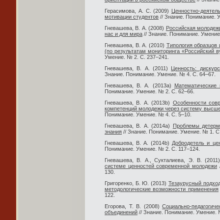
Герасимова, А. С. (2009)
Ценностно-деятель
мотивации студентов
// Знание. Понимание. У
Гневашева, В. А. (2008)
Российская молодежь
нас и для мира
// Знание. Понимание. Умение.
Гневашева, В. А. (2010)
Типология образцов
(по результатам мониторинга «Российский в
Умение. № 2. С. 237–241.
Гневашева, В. А. (2011)
Ценность: дискурс
Знание. Понимание. Умение. № 4. С. 64–67.
Гневашева, В. А. (2013a)
Математические 
Понимание. Умение. № 2. С. 62–66.
Гневашева, В. А. (2013b)
Особенности сов
компетенций молодежи через систему высше
Понимание. Умение. № 4. С. 5–10.
Гневашева, В. А. (2014a)
Проблемы детерми
знания
// Знание. Понимание. Умение. № 1. С
Гневашева, В. А. (2014b)
Добродетель и це
Понимание. Умение. № 2. С. 117–124.
Гневашева, В. А., Сукталиева, Э. В. (201
системе ценностей современной молодежи
/
130.
Григоренко, Б. Ю. (2013)
Тезаурусный подход
методологические возможности применения
122.
Егорова, Т. В. (2008)
Социально-педагогич
объединений
// Знание. Понимание. Умение. №