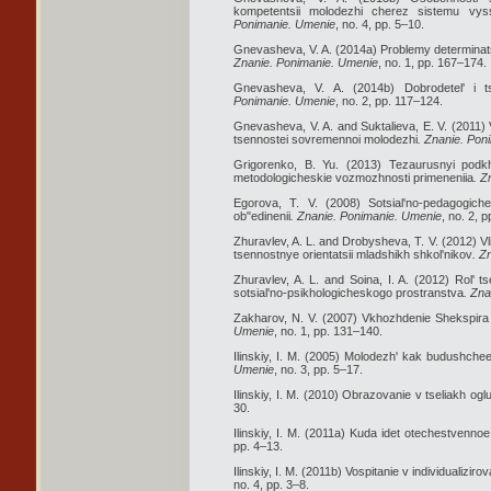
kompetentsii molodezhi cherez sistemu vyss
Ponimanie. Umenie
, no. 4, pp. 5–10.
Gnevasheva, V. A. (2014a) Problemy determinats
Znanie. Ponimanie. Umenie
, no. 1, pp. 167–174.
Gnevasheva, V. A. (2014b) Dobrodetel' i t
Ponimanie. Umenie
, no. 2, pp. 117–124.
Gnevasheva, V. A. and Suktalieva, E. V. (2011)
tsennostei sovremennoi molodezhi
. Znanie. Pon
Grigorenko, B. Yu. (2013) Tezaurusnyi podkho
metodologicheskie vozmozhnosti primeneniia
. Z
Egorova, T. V. (2008) Sotsial'no-pedagogich
ob"edinenii
. Znanie. Ponimanie. Umenie
, no. 2, 
Zhuravlev, A. L. and Drobysheva, T. V. (2012) 
tsennostnye orientatsii mladshikh shkol'nikov
. Z
Zhuravlev, A. L. and Soina, I. A. (2012) Rol' ts
sotsial'no-psikhologicheskogo prostranstva
. Zn
Zakharov, N. V. (2007) Vkhozhdenie Shekspira v
Umenie
, no. 1, pp. 131–140.
Ilinskiy, I. M. (2005) Molodezh' kak budushchee
Umenie
, no. 3, pp. 5–17.
Ilinskiy, I. M. (2010) Obrazovanie v tseliakh oglu
30.
Ilinskiy, I. M. (2011a) Kuda idet otechestvenno
pp. 4–13.
Ilinskiy, I. M. (2011b) Vospitanie v individualiz
no. 4, pp. 3–8.