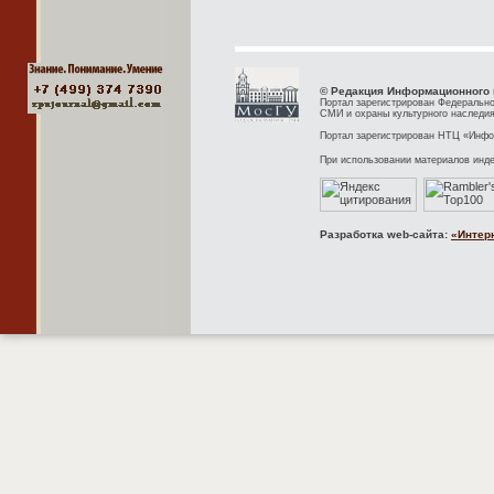
© Редакция Информационного 
Портал зарегистрирован Федерально
СМИ и охраны культурного наследия
Портал зарегистрирован НТЦ «Инфор
При использовании материалов инд
Разработка web-сайта:
«Интер