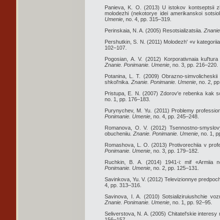
Panieva, K. O. (2013) U istokov kontseptsii z
molodezhi (nekotorye idei amerikanskoi sotsiolog
Umenie
, no. 4, pp. 315–319.
Perinskaia, N. A. (2005) Resotsializatsiia
. Znani
Pershutkin, S. N. (2011) Molodezh' «v kategorii
102–107.
Pogosian, A. V. (2012) Korporativnaia kul'tura 
Znanie. Ponimanie. Umenie
, no. 3, pp. 216–220.
Potanina, L. T. (2009) Obrazno-simvolicheskii 
shkol'nika
. Znanie. Ponimanie. Umenie
, no. 2, p
Pristupa, E. N. (2007) Zdorov'e rebenka kak sot
no. 1, pp. 176–183.
Purynychev, M. Yu. (2011) Problemy professio
Ponimanie. Umenie
, no. 4, pp. 245–248.
Romanova, O. V. (2012) Tsennostno-smyslovye
obucheniiu
. Znanie. Ponimanie. Umenie
, no. 1, 
Romashova, L. O. (2013) Protivorechiia v prof
Ponimanie. Umenie
, no. 3, pp. 179–182.
Ruchkin, B. A. (2014) 1941-i: mif «Armiia n
Ponimanie. Umenie
, no. 2, pp. 125–131.
Savinkova, Yu. V. (2012) Televizionnye predpoch
4, pp. 313–316.
Savinova, I. A. (2010) Sotsializiruiushchie voz
Znanie. Ponimanie. Umenie
, no. 1, pp. 92–95.
Seliverstova, N. A. (2005) Chitatel'skie interesy
156–157.