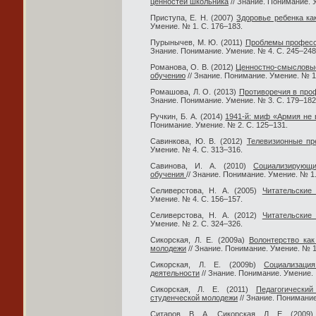
ценностей школьника
// Знание. Понимание. 
Приступа, Е. Н. (2007)
Здоровье ребенка ка
Умение. № 1. С. 176–183.
Пурынычев, М. Ю. (2011)
Проблемы професс
Знание. Понимание. Умение. № 4. С. 245–248
Романова, О. В. (2012)
Ценностно-смысловые
обучению
// Знание. Понимание. Умение. № 1.
Ромашова, Л. О. (2013)
Противоречия в про
Знание. Понимание. Умение. № 3. С. 179–182
Ручкин, Б. А. (2014)
1941-й: миф «Армия не 
Понимание. Умение. № 2. С. 125–131.
Савинкова, Ю. В. (2012)
Телевизионные пр
Умение. № 4. С. 313–316.
Савинова, И. А. (2010)
Социализирующи
обучения
// Знание. Понимание. Умение. № 1.
Селиверстова, Н. А. (2005)
Читательские
Умение. № 4. С. 156–157.
Селиверстова, Н. А. (2012)
Читательские
Умение. № 2. С. 324–326.
Сикорская, Л. Е. (2009a)
Волонтерство ка
молодежи
// Знание. Понимание. Умение. № 1
Сикорская, Л. Е. (2009b)
Социализаци
деятельности
// Знание. Понимание. Умение. 
Сикорская, Л. Е. (2011)
Педагогически
студенческой молодежи
// Знание. Понимание
Ситаров, В. А., Сикорская, Л. Е. (2009