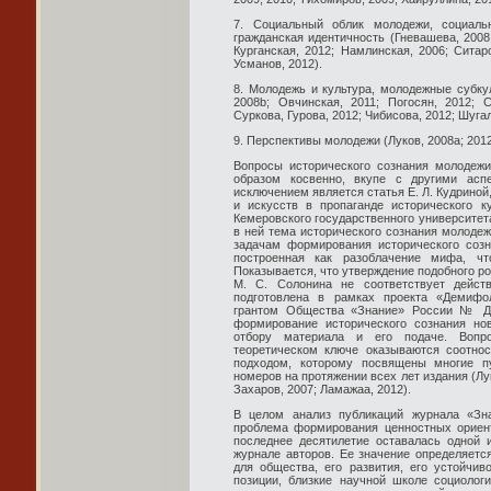
7. Социальный облик молодежи, социаль
гражданская идентичность (Гневашева, 2008;
Курганская, 2012; Намлинская, 2006; Ситар
Усманов, 2012).
8. Молодежь и культура, молодежные субкул
2008b; Овчинская, 2011; Погосян, 2012; С
Суркова, Гурова, 2012; Чибисова, 2012; Шугал
9. Перспективы молодежи (Луков, 2008a; 2012
Вопросы исторического сознания молодеж
образом косвенно, вкупе с другими асп
исключением является статья Е. Л. Кудриной
и искусств в пропаганде исторического к
Кемеровского государственного университета
в ней тема исторического сознания молоде
задачам формирования исторического созна
построенная как разоблачение мифа, ч
Показывается, что утверждение подобного род
М. С. Солонина не соответствует действ
подготовлена в рамках проекта «Демифол
грантом Общества «Знание» России № ДГ
формирование исторического сознания но
отбору материала и его подаче. Вопр
теоретическом ключе оказываются соотно
подходом, которому посвящены многие п
номеров на протяжении всех лет издания (Луко
Захаров, 2007; Ламажаа, 2012).
В целом анализ публикаций журнала «Зна
проблема формирования ценностных ориент
последнее десятилетие оставалась одной 
журнале авторов. Ее значение определяетс
для общества, его развития, его устойчив
позиции, близкие научной школе социологи