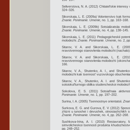
Seliverstova, N. A. (2012) Chitatel'skie interesy
324–326.
Sikorskaia, L. E. (2009a) Volonterstvo kak form
Znanie. Ponimanie. Umenie
, no. 1, pp. 163–168.
Sikorskaia, L. E. (2009b) Sotsializatsiia molod
Znanie. Ponimanie. Umenie
, no. 4, pp. 138–145.
Sikorskaia, L. E. (2011) Pedagogicheskii potent
molodezhi
. Znanie. Ponimanie. Umenie
, no. 2, p
Sitarov, V. A. and Sikorskaia, L. E. (2009
nravstvennogo stanovleniia molodezhi (nachalo)
Sitarov, V. A. and Sikorskaia, L. E. (2010
nravstvennogo stanovleniia molodezhi (okoncha
166.
Sitarov, V. A., Shutenko, A. I., and Shutenk
molodezhi kak tsennost' vuzovskogo obucheniia
Sitarov, V. A., Shutenko, A. I. and Shutenk
sotsiokul'turnogo oblika studencheskoi molodezh
Sokolova, E. S. (2011) Sotsial'naia aktivno
Ponimanie. Umenie
, no. 1, pp. 197–202.
Surina, I. A. (2005) Tsennostnye orientatsii
. Zna
Surkova, E. G. and Gurova, E. V. (2012) Sposob
zhizni u iunoshei i devushek, otnosiashchikh s
Znanie. Ponimanie. Umenie
, no. 4, pp. 262–268.
Sushkova-Irina, A. I. (2010) Restavratory, fal'
simvolicheskoi tsennosti produkta khudozhestve
pp. 248–252.