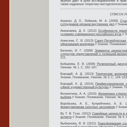
журнал дает в руки исследователей и пра
также надежные теоретико-методологические
СПИСОК Л
Агранат, Д. Л., Лобанов, М. А. (2009)
Сущ
сотрудников органов внутренних дел
// Знани
Акманаева, Д. Х. (2012)
Особенности приоб
условиях современного российского вуза
// 
Алексеев, С. В. (2013)
Санкт-Петербургская 
образования молодежи
// Знание. Понимание.
Биченко, И. Г. (2008)
Элементы ценностно
структуре представлений о «хорошей жизни
221.
Бобырева, Е. В. (2008)
Религиозный диску
Умение. № 1. С. 162–167.
Бородай, А. Д. (2013)
Творческая молодеж
Знание. Понимание. Умение. № 3. С. 144–153
Бородай, А. Д. (2014)
Профессиональное с
сфере художественной культуры
// Знание. 
Волокитина, А. А. (2010)
Жизненные стратег
выбора
// Знание. Понимание. Умение. № 4. С
Воробьева, А. Е., Купрейченко, А. Б. 
формулировкам газетных заголовков
// Знан
Ву Т. Ф. Тхао. (2012)
Семейные ценности в р
аспекте
// Знание. Понимание. Умение. № 4. 
Выборнова, В. В. (2012)
Трансформация соц
ориентаций в российском обществе
// Знание