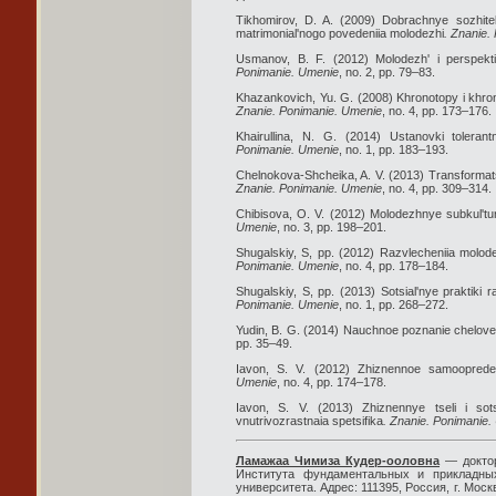
Tikhomirov, D. A. (2009) Dobrachnye sozhite
matrimonial'nogo povedeniia molodezhi
. Znanie.
Usmanov, B. F. (2012) Molodezh' i perspekti
Ponimanie. Umenie
, no. 2, pp. 79–83.
Khazankovich, Yu. G. (2008) Khronotopy i khro
Znanie. Ponimanie. Umenie
, no. 4, pp. 173–176.
Khairullina, N. G. (2014) Ustanovki toleran
Ponimanie. Umenie
, no. 1, pp. 183–193.
Chelnokova-Shcheika, A. V. (2013) Transformat
Znanie. Ponimanie. Umenie
, no. 4, pp. 309–314.
Chibisova, O. V. (2012) Molodezhnye subkul't
Umenie
, no. 3, pp. 198–201.
Shugalskiy, S, pp. (2012) Razvlecheniia molode
Ponimanie. Umenie
, no. 4, pp. 178–184.
Shugalskiy, S, pp. (2013) Sotsial'nye praktiki
Ponimanie. Umenie
, no. 1, pp. 268–272.
Yudin, B. G. (2014) Nauchnoe poznanie chelovek
pp. 35–49.
Iavon, S. V. (2012) Zhiznennoe samoopredel
Umenie
, no. 4, pp. 174–178.
Iavon, S. V. (2013) Zhiznennye tseli i sots
vnutrivozrastnaia spetsifika
. Znanie. Ponimanie
Ламажаа Чимиза Кудер-ооловна
— доктор
Института фундаментальных и прикладных
университета. Адрес: 111395, Россия, г. Москва