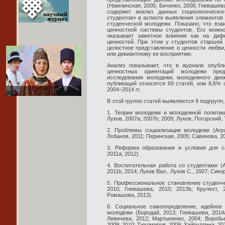
(Намлинская, 2005; Биченко, 2008; Гневашева,
содержит анализ данных социологическо
студентов» в аспекте выявления элементов
студенческой молодежи. Показано, что вз
ценностной системы студентов. Его можно
оказывает заметное влияние как на диф
ценностей. При этом у студентов старшей
целостное представление о ценности любви
или девиантному ее восприятию.
Анализ показывает, что в журнале опубл
ценностных ориентаций молодежи пре
исследования молодежи, молодежного движ
публикаций относятся 69 статей, или 8,6% 
2004–2014 гг.
В этой группе статей выявляются 9 подгрупп,
1. Теории молодежи и молодежной политики
Луков, 2007a; 2007b; 2009; Луков, Погорский,
2. Проблемы социализации молодежи (Агран
Лобанов, 2011; Перинская, 2005; Савинова, 2
3. Реформа образования и условия для с
2011a; 2012).
4. Воспитательная работа со студентами (А
2011b, 2014; Луков Вал., Луков С., 2007; Сикор
5. Профессиональное становление студенче
2010; Гневашева, 2010; 2013b; Крулехт, 
Ромашова, 2013).
6. Социальное самоопределение, идейное 
молодежи (Бородай, 2013; Гневашева, 2014a
Левичева, 2012; Мартыненко, 2004; Воробье
2009; 2010; Тихомиров, 2009; Хайруллина, 201