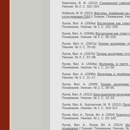
Левичева, В. Ф. (2012)
Социальное самоо
Умение. № 2. С. 322–324.
Лобанов, М. В. (2011)
Факторы, влияющие на
сотрудниками ОВД
// Знание. Понимание. Уме
Луков, Вал. А. (2006a)
Воспитание как отве
Понимание. Умение. № 1. С. 101–109.
Луков, Вал. А. (2006b)
Воспитание как ответ 
Понимание. Умение. № 4. С. 95–103.
Луков, Вал. А. (2007a)
Теории молодежи: п
Умение. № 3. С. 70–82.
Луков, Вал. А. (2007b)
Теории молодежи: пу
Умение. № 4. С. 87–98.
Луков, Вал. А. (2008a)
Молодежь в свете 
Понимание. Умение. № 1. С. 21–30.
Луков, Вал. А. (2008b)
Молодежь и проблема
Умение. № 3. С. 11–17.
Луков, Вал. А. (2009)
Теории молодежи:
Понимание. Умение. № 2. С. 58–65.
Луков, Вал. А. (2012)
Биосоциология молодеж
Понимание. Умение. № 1. С. 13–19.
Луков, Вал. А., Курганская, М. Я. (2012)
Патр
Понимание. Умение. № 2. С. 316–317.
Луков, Вал. А., Луков, Вл. А. (2004)
Тезаурус
Понимание. Умение. № 1. С. 93–100.
Луков, Вал. А., Луков, Вл. А. (2014)
Ме
понимания
// Знание. Понимание. Умение. № 1