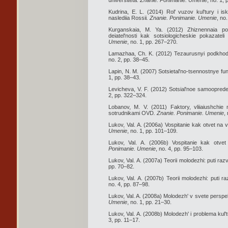
universiteta
. Znanie. Ponimanie. Umenie
, no. 1,
Kudrina, E. L. (2014) Rol' vuzov kul'tury i i
naslediia Rossii
. Znanie. Ponimanie. Umenie
, no
Kurganskaia, M. Ya. (2012) Zhiznennaia pozi
deiatel'nosti kak sotsiologicheskie pokazatel
Umenie
, no. 1, pp. 267–270.
Lamazhaa, Ch. K. (2012) Tezaurusnyi podkhod d
no. 2, pp. 38–45.
Lapin, N. M. (2007) Sotsietal'no-tsennostnye funkts
1, pp. 38–43.
Levicheva, V. F. (2012) Sotsial'noe samooprede
2, pp. 322–324.
Lobanov, M. V. (2011) Faktory, vliiaiushchie
sotrudnikami OVD
. Znanie. Ponimanie. Umenie
,
Lukov, Val. A. (2006a) Vospitanie kak otvet na v
Umenie
, no. 1, pp. 101–109.
Lukov, Val. A. (2006b) Vospitanie kak otvet 
Ponimanie. Umenie
, no. 4, pp. 95–103.
Lukov, Val. A. (2007a) Teorii molodezhi: puti razv
pp. 70–82.
Lukov, Val. A. (2007b) Teorii molodezhi: puti ra
no. 4, pp. 87–98.
Lukov, Val. A. (2008a) Molodezh' v svete perspe
Umenie
, no. 1, pp. 21–30.
Lukov, Val. A. (2008b) Molodezh' i problema kul'
3, pp. 11–17.