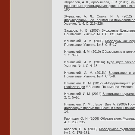
Журавлев, А. Л., Дробышева, Т. В. (2012)
Вли
ценностные ориентации младших школьнико
190.
Журавлев, А. Л., Соина, И. А. (2012
формировании ее социально-психологичес
Умение. № 4. С. 218–226.
Захаров, Н. В. (2007)
Вхождение Шекспира
Понимание. Умение. № 1. С. 131–140.
Ильинский, И. М. (2005)
Молодежь как буд
Понимание. Умение. № 3. С. 5–17.
Ильинский, И. М. (2010)
Образование в целях
1. С. 3–30.
Ильинский, И. М. (2011a)
Куда идет отече
Умение. № 1. С. 4–13.
Ильинский, И. М. (2011b)
Воспитание в и
Понимание. Умение. № 4. С. 3–8.
Ильинский, И. М. (2012)
«Модернизация» ро
глобализации
// Знание. Понимание. Умение. 
Ильинский, И. М. (2014)
Воспитание в уваже
2. С. 5–10.
Ильинский, И. М., Луков, Вал. А. (2008)
Гос
философия преемственности и смены покол
14.
Карпухин, О. И. (2006)
Образование. Молоде
4. С. 233–235.
Ковалев, П. А. (2006)
Молодежная аудитория
№ 1. С. 178–181.