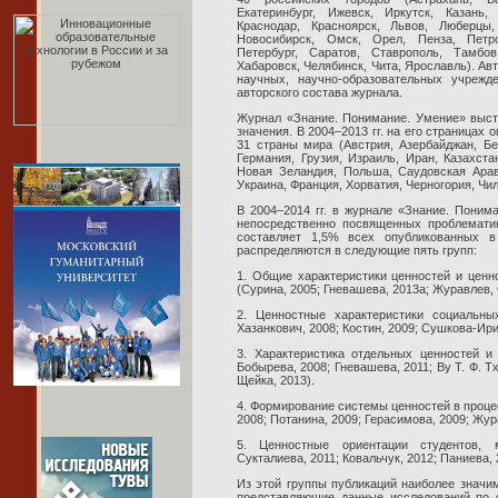
Екатеринбург, Ижевск, Иркутск, Казань,
Краснодар, Красноярск, Львов, Люберцы,
Новосибирск, Омск, Орел, Пенза, Петро
Петербург, Саратов, Ставрополь, Тамбо
Хабаровск, Челябинск, Чита, Ярославль). Ав
научных, научно-образовательных учрежд
авторского состава журнала.
Журнал «Знание. Понимание. Умение» выст
значения. В 2004–2013 гг. на его страницах
31 страны мира (Австрия, Азербайджан, Бе
Германия, Грузия, Израиль, Иран, Казахста
Новая Зеландия, Польша, Саудовская Арав
Украина, Франция, Хорватия, Черногория, Чи
В 2004–2014 гг. в журнале «Знание. Поним
непосредственно посвященных проблематик
составляет 1,5% всех опубликованных в
распределяются в следующие пять групп:
1. Общие характеристики ценностей и ценн
(Сурина, 2005; Гневашева, 2013a; Журавлев, 
2. Ценностные характеристики социальных
Хазанкович, 2008; Костин, 2009; Сушкова-Ири
3. Характеристика отдельных ценностей и 
Бобырева, 2008; Гневашева, 2011; Ву Т. Ф. Тх
Щейка, 2013).
4. Формирование системы ценностей в проце
2008; Потанина, 2009; Герасимова, 2009; Жу
5. Ценностные ориентации студентов, 
Сукталиева, 2011; Ковальчук, 2012; Паниева, 
Из этой группы публикаций наиболее значим
представляющие данные исследований по 