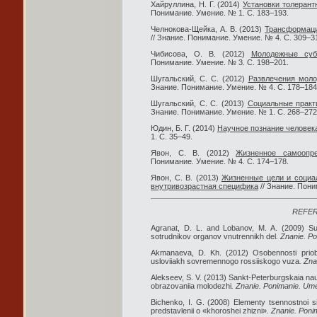
Хайруллина, Н. Г. (2014)
Установки толерант
Понимание. Умение. № 1. С. 183–193.
Челнокова-Щейка, А. В. (2013)
Трансформаци
// Знание. Понимание. Умение. № 4. С. 309–3
Чибисова, О. В. (2012)
Молодежные су
Понимание. Умение. № 3. С. 198–201.
Шугальский, С. С. (2012)
Развлечения моло
Знание. Понимание. Умение. № 4. С. 178–184
Шугальский, С. С. (2013)
Социальные практ
Знание. Понимание. Умение. № 1. С. 268–272
Юдин, Б. Г. (2014)
Научное познание человека
1. С. 35–49.
Явон, С. В. (2012)
Жизненное самоопр
Понимание. Умение. № 4. С. 174–178.
Явон, С. В. (2013)
Жизненные цели и социа
внутривозрастная специфика
// Знание. Пони
REFE
Agranat, D. L. and Lobanov, M. A. (2009) Sus
sotrudnikov organov vnutrennikh del
. Znanie. P
Akmanaeva, D. Kh. (2012) Osobennosti priobs
usloviiakh sovremennogo rossiiskogo vuza
. Zn
Alekseev, S. V. (2013) Sankt-Peterburgskaia n
obrazovaniia molodezhi
. Znanie. Ponimanie. Um
Bichenko, I. G. (2008) Elementy tsennostnoi si
predstavlenii o «khoroshei zhizni»
. Znanie. Pon