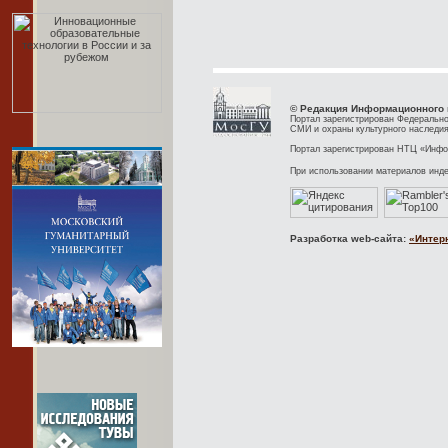
© Редакция Информационного 
Портал зарегистрирован Федерально
СМИ и охраны культурного наследия
Портал зарегистрирован НТЦ «Инфор
При использовании материалов инд
Разработка web-сайта:
«Интер